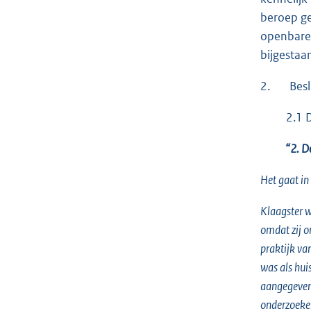
beroep ge
openbare 
bijgestaa
2. Beslis
2.1 De i
“2. De f
Het gaat in
Klaagster 
omdat zij o
praktijk va
was als hui
aangegeven 
onderzoeken