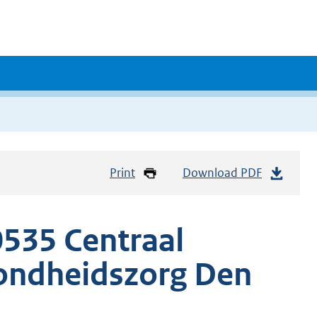
Print
Download PDF
535 Centraal
zondheidszorg Den