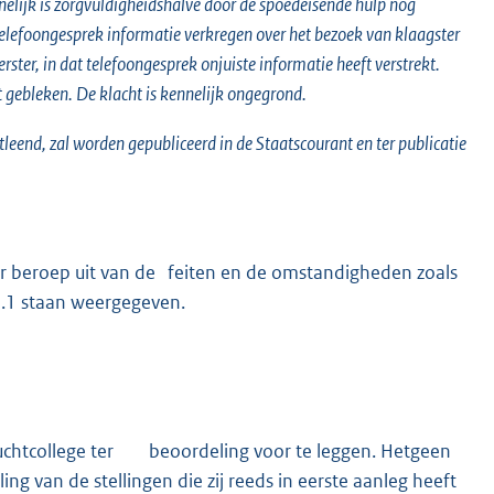
nelijk is zorgvuldigheidshalve door de spoedeisende hulp nog
t telefoongesprek informatie verkregen over het bezoek van klaagster
eerster, in dat telefoongesprek onjuiste informatie heeft verstrekt.
t gebleken. De klacht is kennelijk ongegrond.
leend, zal worden gepubliceerd in de Staatscourant en ter publicatie
 beroep uit van de feiten en de omstandigheden zoals
2.1 staan weergegeven.
uchtcollege ter beoordeling voor te leggen. Hetgeen
 van de stellingen die zij reeds in eerste aanleg heeft