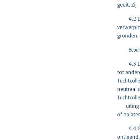
geuit. Zij
4.2 De ar
verwerpin
gronden.
Beoorde
4.3 De be
tot ander
Tuchtcoll
neutraal 
Tuchtcoll
uiting ge
of nalate
4.4 Gele
ontleend,