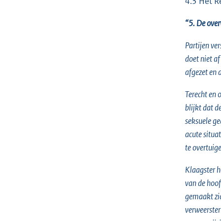
4.3 Het R
“5. De over
Partijen ve
doet niet a
afgezet en 
Terecht en 
blijkt dat 
seksuele ge
acute situa
te overtuig
Klaagster h
van de hoof
gemaakt zic
verweerster