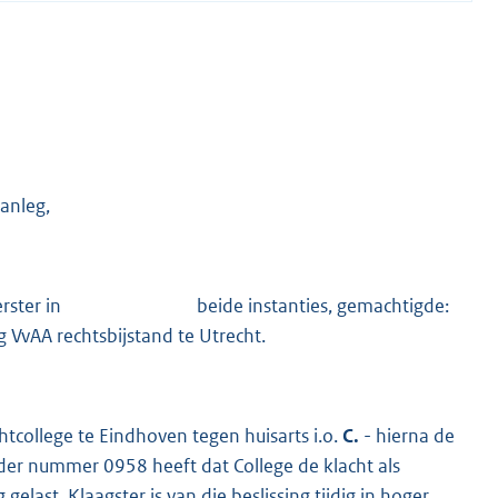
aanleg,
weerster in beide instanties, gemachtigde:
 rechtsbijstand te Utrecht.
chtcollege te Eindhoven tegen huisarts i.o.
C.
- hierna de
der nummer 0958 heeft dat College de klacht als
ast. Klaagster is van die beslissing tijdig in hoger