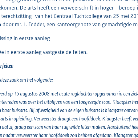
komen. De arts heeft een verweerschrift in hoger beroep i
terechtzitting van het Centraal Tuchtcollege van 25 mei 
n door mr. L. Fedder, een kantoorgenote van gemachtigde mr
sing in eerste aanleg
n eerste aanleg vastgestelde feiten.
eiten
 deze zaak om het volgende:
werd op 15 augustus 2008 met acute rugklachten opgenomen in een zie
ntevreden was over het uitblijven van een toegezegde scan. Klaagster h
n haar huisarts. Bij afwezigheid van de eigen huisarts is klaagster ontv
sarts in opleiding. Verweerster draagt een hoofddoek. Klaagster heeft ver
dat zij graag een scan van haar rug wilde laten maken. Aansluitend hee
 nadat verweerster haar hoofddoek zou hebben afgedaan. Klaagster gaf d