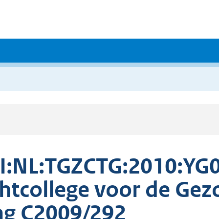
I:NL:TGZCTG:2010:YG0
htcollege voor de Ge
g C2009/292