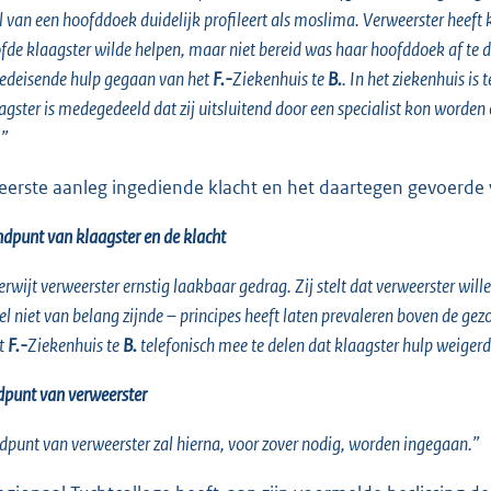
 van een hoofddoek duidelijk profileert als moslima. Verweerster heeft k
ofde klaagster wilde helpen, maar niet bereid was haar hoofddoek af te do
oedeisende hulp gegaan van het
F.-
Ziekenhuis te
B.
. In het ziekenhuis is
gster is medegedeeld dat zij uitsluitend door een specialist kon worden
.”
 eerste aanleg ingediende klacht en het daartegen gevoerde
ndpunt van klaagster en de klacht
erwijt verweerster ernstig laakbaar gedrag. Zij stelt dat verweerster wil
el niet van belang zijnde – principes heeft laten prevaleren boven de g
et
F.-
Ziekenhuis te
B.
telefonisch mee te delen dat klaagster hulp weige
dpunt van verweerster
dpunt van verweerster zal hierna, voor zover nodig, worden ingegaan.”