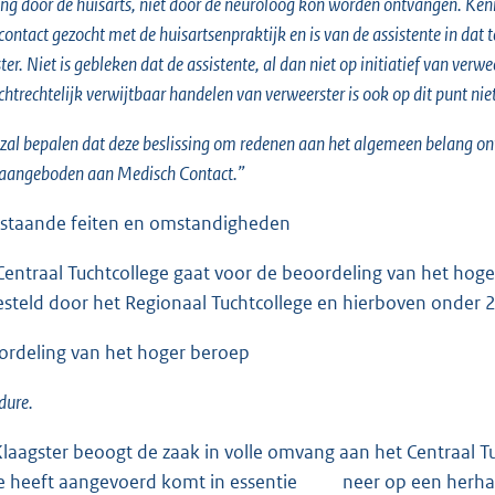
ing door de huisarts, niet door de neuroloog kon worden ontvangen. Ken
 contact gezocht met de huisartsenpraktijk en is van de assistente in da
ter. Niet is gebleken dat de assistente, al dan niet op initiatief van verw
chtrechtelijk verwijtbaar handelen van verweerster is ook op dit punt nie
 zal bepalen dat deze beslissing om redenen aan het algemeen belang ont
 aangeboden aan Medisch Contact.”
taande feiten en omstandigheden
aal Tuchtcollege gaat voor de beoordeling van het hoger
gesteld door het Regionaal Tuchtcollege en hierboven onder 
deling van het hoger beroep
re.
gster beoogt de zaak in volle omvang aan het Centraal T
oe heeft aangevoerd komt in essentie neer op een herhaling