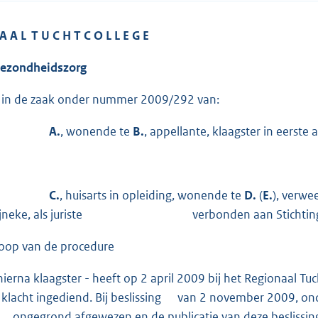
A A L T U C H T C O L L E G E
Gezondheidszorg
g in de zaak onder nummer 2009/292 van:
A.
, wonende te
B.
, appellante, klaagster in eerste 
C.
, huisarts in opleiding, wonende te
D.
(
E.
), ver
 Rijneke, als juriste verbonden aan Stichting VvAA
op van de procedure
hierna klaagster - heeft op 2 april 2009 bij het Regionaal Tu
n klacht ingediend. Bij beslissing van 2 november 2009, on
 ongegrond afgewezen en de publicatie van deze beslissing gel