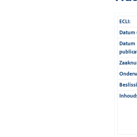
ECLI:
Datum u
Datum
publica
Zaaknu
Onderw
Besliss
Inhouds