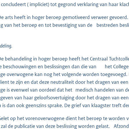
 concludeert ( impliciet) tot gegrond verklaring van haar klac
ts heeft in hoger beroep gemotiveerd verweer gevoerd. Z
g van het beroep en tot bevestiging van de bestreden besli
ling.
handeling in hoger beroep heeft het Centraal Tuchtcollege 
e beschouwingen en beslissingen dan die van het College i
ege overwogene kan nog het volgende worden toegevoegd. 
dient te zijn en dat deze neutraliteit door het dragen van
ege is evenwel van oordeel dat het medisch handelen van de 
ven van haar geloofsovertuiging door het dragen van een
n is dan ook geenszins sprake. De grief van klaagster treft d
t op het vorenoverwogene dient het beroep te worden
 zal de publicatie van deze beslissing worden gelast. Afzonde