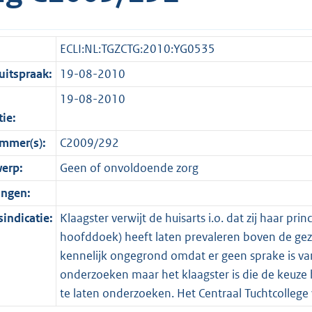
ECLI:NL:TGZCTG:2010:YG0535
itspraak:
19-08-2010
19-08-2010
tie:
mmer(s):
C2009/292
erp:
Geen of onvoldoende zorg
ingen:
indicatie:
Klaagster verwijt de huisarts i.o. dat zij haar pr
hoofddoek) heeft laten prevaleren boven de gez
kennelijk ongegrond omdat er geen sprake is van
onderzoeken maar het klaagster is die de keuze
te laten onderzoeken. Het Centraal Tuchtcollege