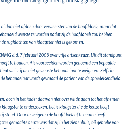
de volgende overwegingen ten grondslag gelegd.
et al dan niet afdoen door verweerster van de hoofddoek, maar dat
r behandeld wenste te worden nadat zij de hoofddoek zou hebben
r de rugklachten van klaagster niet is gekomen.
KNMG d.d. 7 februari 2008 over vrije artsenkeuze. Uit dit standpunt
 behoeft te houden. Als voorbeelden worden genoemd een bepaalde
tiënt wel vrij de niet gewenste behandelaar te weigeren. Zelfs in
an de behandelaar wordt gevraagd de patiënt van de spoedeisendheid
en, doch in het kader daarvan niet over wilde gaan tot het afnemen
klaagster te onderzoeken, het is klaagster die de keuze heeft
rij stond. Door te weigeren de hoofddoek af te nemen heeft
gster gemaakte keuze was dat zij in het ziekenhuis, bij gebreke van