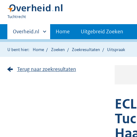
U
Tuchtrecht
bent
Primaire
hier:
Andere
Overheid.nl
Home
Uitgebreid Zoeken
sites
navigatie
binnen
U bent hier:
Home
Zoeken
Zoekresultaten
Uitspraak
Terug naar zoekresultaten
ECL
Tuc
Haa