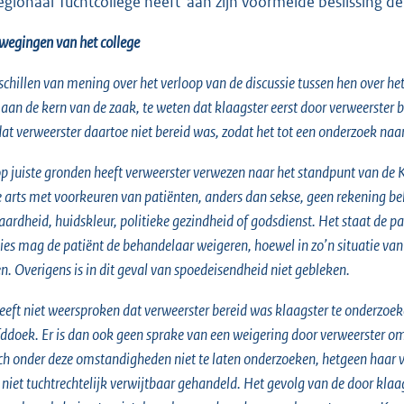
egionaal Tuchtcollege heeft aan zijn voormelde beslissing 
wegingen van het college
rschillen van mening over het verloop van de discussie tussen hen over h
f aan de kern van de zaak, te weten dat klaagster eerst door verweerste
dat verweerster daartoe niet bereid was, zodat het tot een onderzoek naa
op juiste gronden heeft verweerster verwezen naar het standpunt van de 
de arts met voorkeuren van patiënten, anders dan sekse, geen rekening
aardheid, huidskleur, politieke gezindheid of godsdienst. Het staat de pa
ties mag de patiënt de behandelaar weigeren, hoewel in zo’n situatie v
en. Overigens is in dit geval van spoedeisendheid niet gebleken.
eeft niet weersproken dat verweerster bereid was klaagster te onderzoek
ddoek. Er is dan ook geen sprake van een weigering door verweerster om 
h onder deze omstandigheden niet te laten onderzoeken, hetgeen haar v
 niet tuchtrechtelijk verwijtbaar gehandeld. Het gevolg van de door klaa