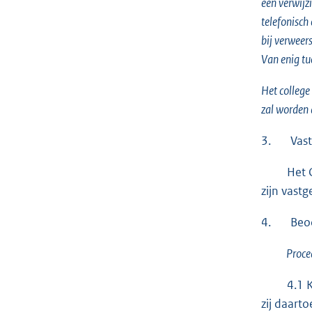
een verwijz
telefonisch
bij verweers
Van enig tu
Het college
zal worden
3. Vasts
Het Centr
zijn vast
4. Beoor
Procedu
4.1 Klaa
zij daart