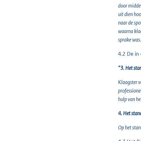
door middel
uit dien ho
naar de sp
waarna klaa
sprake was
4.2 De in
“3. Het sta
Klaagster v
professione
hulp van h
4. Het stan
Op het stan