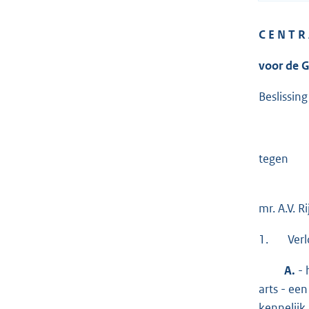
C E N T R 
voor de 
Beslissin
tegen
mr. A.V.
1. Verlo
A.
- 
arts - ee
kennelijk