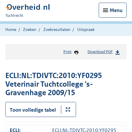
Menu
U
Tuchtrecht
bent
hier:
Home
Zoeken
Zoekresultaten
Uitspraak
Print
Download PDF
ECLI:NL:TDIVTC:2010:YF0295
Veterinair Tuchtcollege 's-
Gravenhage 2009/15
Toon volledige tabel
ECLI:
ECLI:NL:TDIVTC:2010:YF0295