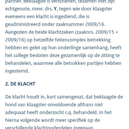
partner. Beklaagde is verschenen, tezamen met zijn
echtgenote, mevr. drs.
Y
, tegen wie door klaagster
eveneens een klacht is ingediend, die is
geadministreerd onder zaaknummer 2009/16.
Aangezien de beide klachtzaken (zaaknrs. 2009/15 +
2009/16) op hetzelfde feitencomplex betrekking
hebben en gelet op hun onderlinge samenhang, heeft
het college besloten deze gezamenlijk op de zitting te
behandelen, waarmee alle betrokken partijen hebben
ingestemd.
2. DE KLACHT
De klacht houdt in, kort samengevat, dat beklaagde de
hond van klaagster onvoldoende althans niet
adequaat heeft onderzocht c.q. behandeld. In het
hierna volgende wordt meer specifiek op de
verschillende klachtonderdelen ingegaan.