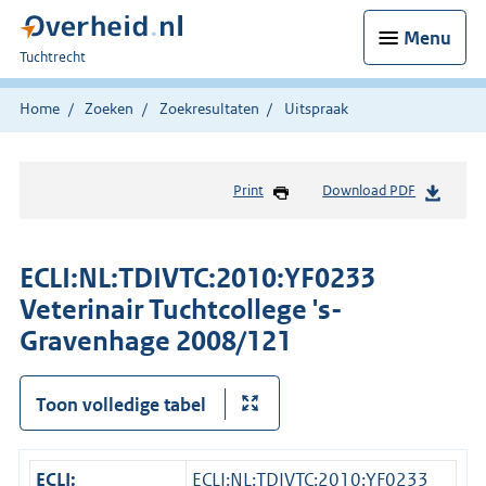
Menu
U
Tuchtrecht
bent
hier:
Home
Zoeken
Zoekresultaten
Uitspraak
Print
Download PDF
ECLI:NL:TDIVTC:2010:YF0233
Veterinair Tuchtcollege 's-
Gravenhage 2008/121
Toon volledige tabel
ECLI:
ECLI:NL:TDIVTC:2010:YF0233