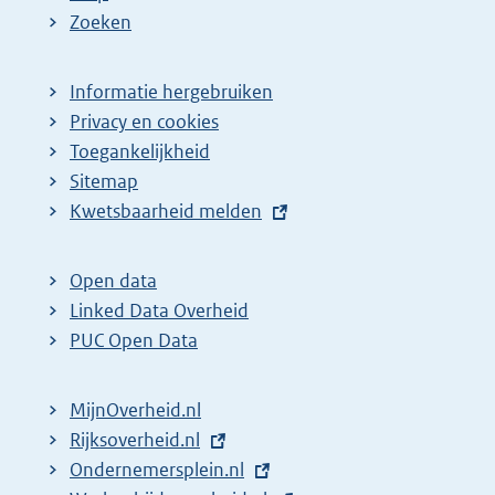
Zoeken
Informatie hergebruiken
Privacy en cookies
Toegankelijkheid
Sitemap
E
Kwetsbaarheid melden
x
t
Open data
e
Linked Data Overheid
r
PUC Open Data
n
e
MijnOverheid.nl
l
E
Rijksoverheid.nl
i
x
E
Ondernemersplein.nl
n