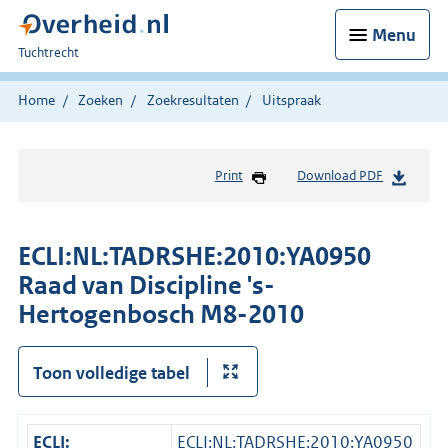
Menu
U
Tuchtrecht
bent
hier:
Home
Zoeken
Zoekresultaten
Uitspraak
Print
Download PDF
ECLI:NL:TADRSHE:2010:YA0950
Raad van Discipline 's-
Hertogenbosch M8-2010
Toon volledige tabel
ECLI:
ECLI:NL:TADRSHE:2010:YA0950