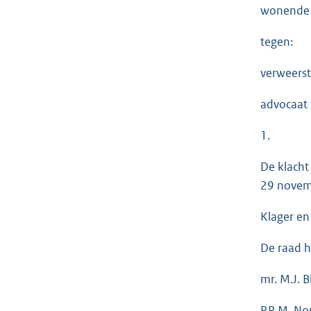
wonende 
tegen:
verweerst
advocaat t
1.
De klacht
29 novem
Klager en
De raad h
mr. M.J. B
P.R.M. No