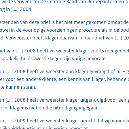
f wilde verweerster de Centrale Raad van Beroep informeren
ng in [….] 2004.
erzenden van deze brief is het niet meer gekomen omdat de 
owel in de voorlopige voorzieningen procedure als in de b
ard. Verweerster heeft klager daarvan in haar brief van [….] 
rief van [….] 2008 heeft verweerster klager voorts meegedeeld
sprakelijkheidskwestie tegen zijn vorige advocaat.
van [….] 2008 heeft verweerster aan klager gevraagd of hij – g
er voor een andere cliënte, een kennis van klager, behand
j te kunnen staan.
 van [….] 2008 heeft verweerster klager uitgenodigd voor een
ijn. Klager is niet op die uitnodiging ingegaan.
van [….] 2009 heeft verweerster klager bericht dat zij binnen
lijkheidskwestie van zijn vorige advocaat.