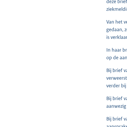
deze brie
ziekmeldi
Van het v
gedaan, z
is verkla
In haar b
op de aan
Bij brief 
verweerst
verder bi
Bij brief
aanwezig z
Bij brief 
aansprake