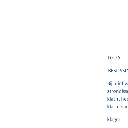
10-75
BESLISSI
Bij brief
arrondiss
klacht he
klacht van
klager