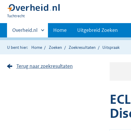
U
Tuchtrecht
bent
Primaire
hier:
Andere
Overheid.nl
Home
Uitgebreid Zoeken
sites
navigatie
binnen
U bent hier:
Home
Zoeken
Zoekresultaten
Uitspraak
Terug naar zoekresultaten
ECL
Dis