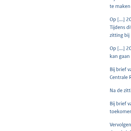
te maken 
Op [….] 2
Tijdens di
zitting bi
Op [….] 2
kan gaan 
Bij brief
Centrale 
Na de zit
Bij brief
toekomen
Vervolgen