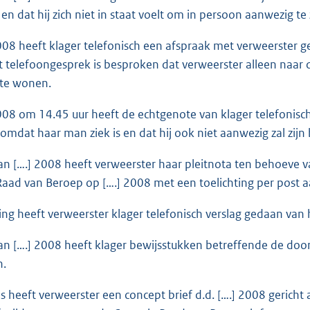
en dat hij zich niet in staat voelt om in persoon aanwezig te
008 heeft klager telefonisch een afspraak met verweerster 
t telefoongesprek is besproken dat verweerster alleen naar de 
j te wonen.
008 om 14.45 uur heeft de echtgenote van klager telefonisc
omdat haar man ziek is en dat hij ook niet aanwezig zal zijn
 van [….] 2008 heeft verweerster haar pleitnota ten behoeve
Raad van Beroep op [….] 2008 met een toelichting per post
ting heeft verweerster klager telefonisch verslag gedaan van h
 van [….] 2008 heeft klager bewijsstukken betreffende de 
.
s heeft verweerster een concept brief d.d. [….] 2008 geric