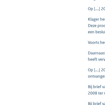
Op [….] 2
Klager he
Deze proc
een beslu
Voorts he
Daarnaast
heeft ver
Op [….] 2
ontvange
Bij brief
2008 ter 
Bij brief