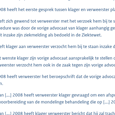
008 heeft het eerste gesprek tussen klager en verweerster p
eft zich gewend tot verweerster met het verzoek hem bij te 
edure was door de vorige advocaat van klager aanhangig ge
it inzake zijn ziekmelding als bedoeld in de Ziektewet.
eft klager aan verweerster verzocht hem bij te staan inzak
 wenste klager zijn vorige advocaat aansprakelijk te stelle
weerster verzocht hem ook in de zaak tegen zijn vorige advoca
008 heeft verweerster het beroepschrift dat de vorige advoc
n.
 van [….] 2008 heeft verweerster klager gevraagd om een afs
voorbereiding van de mondelinge behandeling die op [….] 2
 van [….] 2008 heeft klager verweerster bericht dat hij zal t