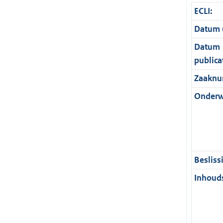
ECLI:
Datum u
Datum
publica
Zaaknu
Onderw
Besliss
Inhouds