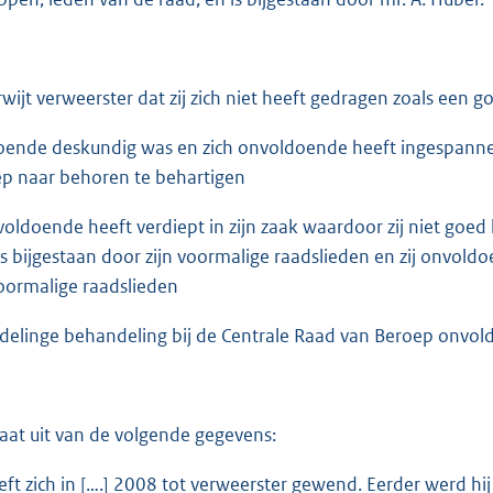
rwijt verweerster dat zij zich niet heeft gedragen zoals een 
oende deskundig was en zich onvoldoende heeft ingespannen
p naar behoren te behartigen
nvoldoende heeft verdiept in zijn zaak waardoor zij niet goe
is bijgestaan door zijn voormalige raadslieden en zij onvo
voormalige raadslieden
delinge behandeling bij de Centrale Raad van Beroep onvo
aat uit van de volgende gegevens:
eft zich in [….] 2008 tot verweerster gewend. Eerder werd hi