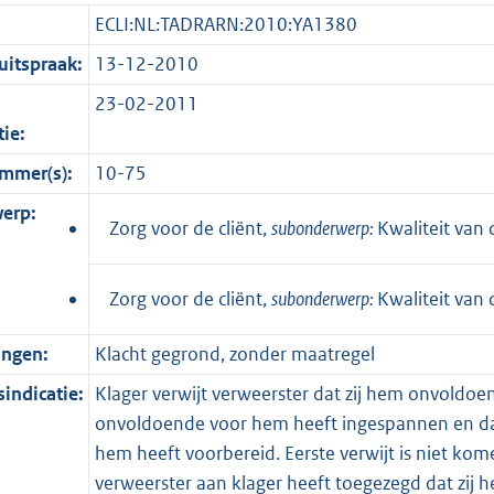
ECLI:NL:TADRARN:2010:YA1380
itspraak:
13-12-2010
23-02-2011
tie:
mmer(s):
10-75
erp:
Zorg voor de cliënt,
subonderwerp:
Kwaliteit van 
Zorg voor de cliënt,
subonderwerp:
Kwaliteit van 
ingen:
Klacht gegrond, zonder maatregel
indicatie:
Klager verwijt verweerster dat zij hem onvoldoen
onvoldoende voor hem heeft ingespannen en dat 
hem heeft voorbereid. Eerste verwijt is niet kome
verweerster aan klager heeft toegezegd dat zij 