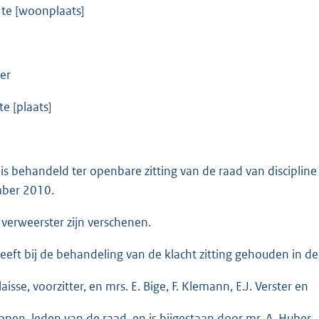
te [woonplaats]
er
e [plaats]
 is behandeld ter openbare zitting van de raad van disciplin
ber 2010.
 verweerster zijn verschenen.
eeft bij de behandeling van de klacht zitting gehouden in d
laisse, voorzitter, en mrs. E. Bige, F. Klemann, E.J. Verster en
ppen, leden van de raad, en is bijgestaan door mr. A. Huber.