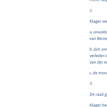
2.
Klager ve
a. onvold
van Beroe
b. zich o
verleden 
van zijn 
c. de mon
3.
De raad g
Klager he