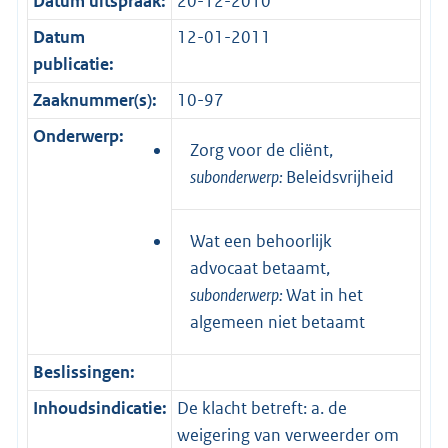
Datum uitspraak:
20-12-2010
Datum
12-01-2011
publicatie:
Zaaknummer(s):
10-97
Onderwerp:
Zorg voor de cliënt,
subonderwerp:
Beleidsvrijheid
Wat een behoorlijk
advocaat betaamt,
subonderwerp:
Wat in het
algemeen niet betaamt
Beslissingen:
Inhoudsindicatie:
De klacht betreft: a. de
weigering van verweerder om