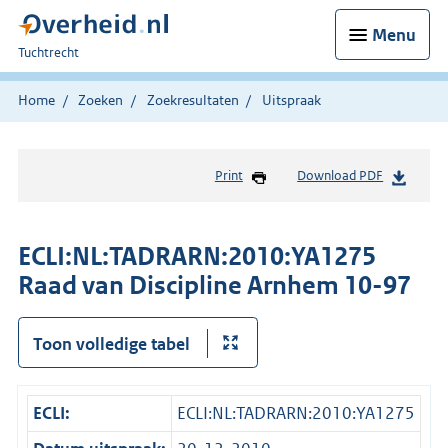
Menu
U
Tuchtrecht
bent
hier:
Home
Zoeken
Zoekresultaten
Uitspraak
Print
Download PDF
ECLI:NL:TADRARN:2010:YA1275
Raad van Discipline Arnhem 10-97
Toon volledige tabel
ECLI:
ECLI:NL:TADRARN:2010:YA1275