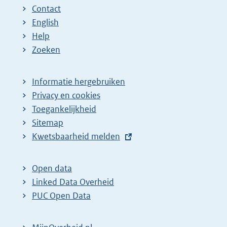
Contact
English
Help
Zoeken
Informatie hergebruiken
Privacy en cookies
Toegankelijkheid
Sitemap
E
Kwetsbaarheid melden
x
t
Open data
e
Linked Data Overheid
r
PUC Open Data
n
e