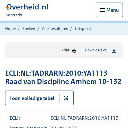
Menu
U
Tuchtrecht
bent
hier:
Home
Zoeken
Zoekresultaten
Uitspraak
Print
Download PDF
ECLI:NL:TADRARN:2010:YA1113
Raad van Discipline Arnhem 10-132
Toon volledige tabel
ECLI:
ECLI:NL:TADRARN:2010:YA1113