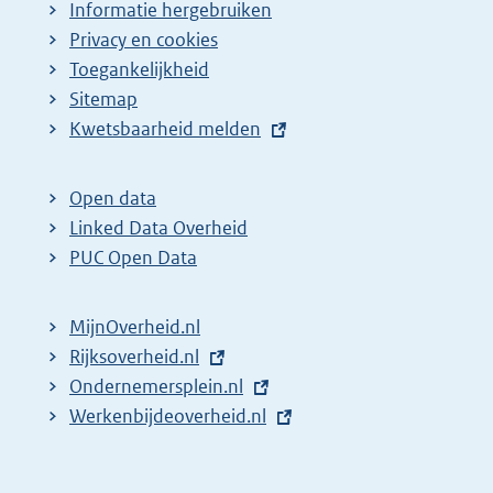
Informatie hergebruiken
Privacy en cookies
Toegankelijkheid
Sitemap
E
Kwetsbaarheid melden
x
t
Open data
e
Linked Data Overheid
r
PUC Open Data
n
e
MijnOverheid.nl
l
E
Rijksoverheid.nl
i
x
E
Ondernemersplein.nl
n
t
x
E
Werkenbijdeoverheid.nl
k
e
t
x
:
r
e
t