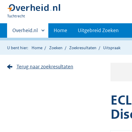
U
Tuchtrecht
bent
Primaire
hier:
Andere
Overheid.nl
Home
Uitgebreid Zoeken
sites
navigatie
binnen
U bent hier:
Home
Zoeken
Zoekresultaten
Uitspraak
Terug naar zoekresultaten
ECL
Dis