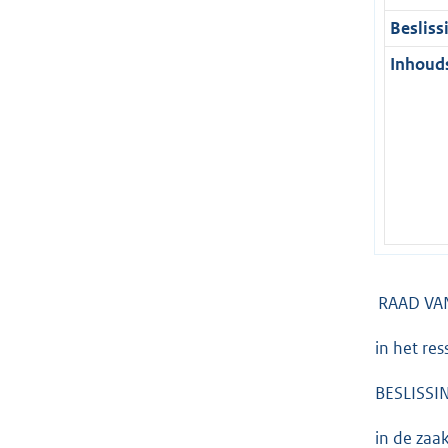
Besliss
Inhouds
RAAD VAN
in het re
BESLISSIN
in de za