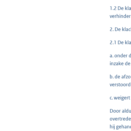
1.2 De kl
verhinder
2. De klac
2.1 De kl
a. onder 
inzake de
b. de afz
verstoord
c. weiger
Door aldu
overtrede
hij gehan