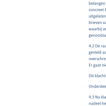
belangen 
concreet 
uitgelaten
brieven v
waarbij v
genoodzaa
4.2 De ra
gesteld a
overschre
Er gaat n
Dit klach
Onderdeel
4.3 Nu kl
nadeel he