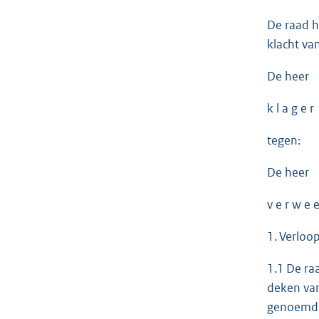
De raad h
klacht van
De heer
k l a g e r
tegen:
De heer
v e r w e e
1. Verloo
1.1 De ra
deken van
genoemd in