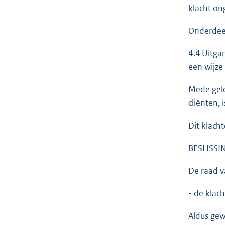
klacht on
Onderdeel
4.4 Uitga
een wijze
Mede gele
cliënten,
Dit klach
BESLISSI
De raad va
- de klac
Aldus gewe