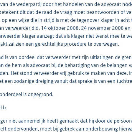
van de wederpartij door het handelen van de advocaat nod
betekent dit dat de raad de vraag moet beantwoorden of ver
 op een wijze die in strijd is met de tegenover klager in acht
an verweerder d.d. 14 oktober 2008, 24 november 2008 en 20 
erweerder klager aanzegt dat als klager niet wenst mee te w
kt zal zien een gerechtelijke procedure te overwegen.
ad is van oordeel dat verweerder met zijn uitlatingen de g
an de hem als advocaat bij de behartiging van de belangen va
den. Het stond verweerder vrij gebruik te maken van deze, 
iet een zodanige dreiging vanuit dat sprake is van een tuchtr
tonderdeel is ongegrond.
 b.
ager niet aannemelijk heeft gemaakt dat hij door de persoon
eft ondervonden, moet bij gebrek aan onderbouwing hiervan 