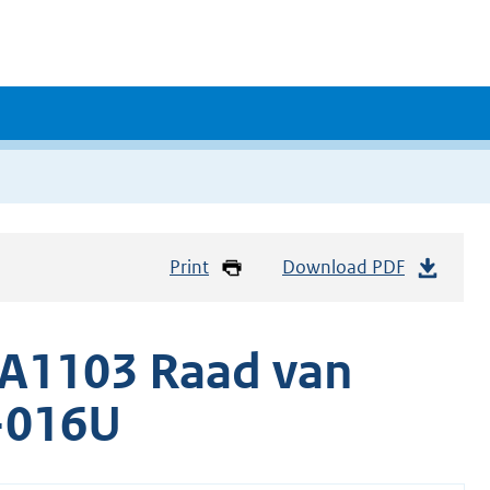
Print
Download PDF
A1103 Raad van
-016U