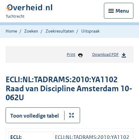
Menu
U
Tuchtrecht
bent
hier:
Home
Zoeken
Zoekresultaten
Uitspraak
Print
Download PDF
ECLI:NL:TADRAMS:2010:YA1102
Raad van Discipline Amsterdam 10-
062U
Toon volledige tabel
ECLI:
ECLI:NL:TADRAMS:2010:YA1102