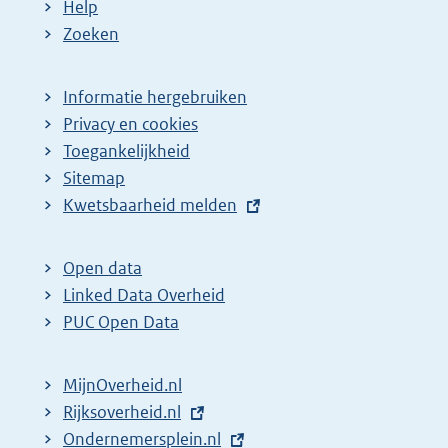
Help
Zoeken
Informatie hergebruiken
Privacy en cookies
Toegankelijkheid
Sitemap
E
Kwetsbaarheid melden
x
t
Open data
e
Linked Data Overheid
r
PUC Open Data
n
e
MijnOverheid.nl
l
E
Rijksoverheid.nl
i
x
E
Ondernemersplein.nl