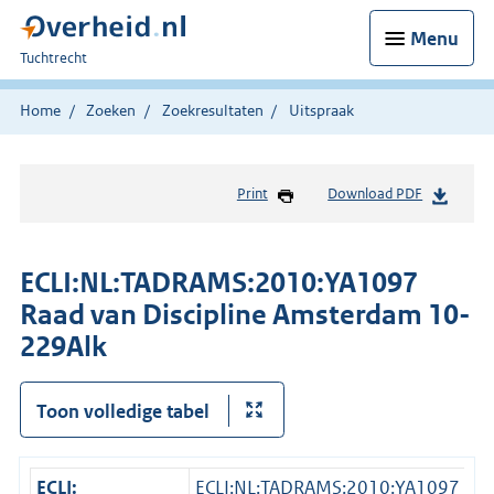
Menu
U
Tuchtrecht
bent
hier:
Home
Zoeken
Zoekresultaten
Uitspraak
Print
Download PDF
ECLI:NL:TADRAMS:2010:YA1097
Raad van Discipline Amsterdam 10-
229Alk
Toon volledige tabel
ECLI:
ECLI:NL:TADRAMS:2010:YA1097