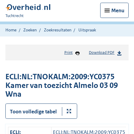
Menu
U
Tuchtrecht
bent
hier:
Home
Zoeken
Zoekresultaten
Uitspraak
Print
Download PDF
ECLI:NL:TNOKALM:2009:YC0375
Kamer van toezicht Almelo 03 09
Wna
Toon volledige tabel
ECLI:
ECLI:NL:TNOKALM:2009:YC0375