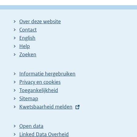
Over deze website
Contact
English
Help
Zoeken
Informatie hergebruiken
Privacy en cookies
Toegankelijkheid
Sitemap
E
Kwetsbaarheid melden
x
t
Open data
e
Linked Data Overheid