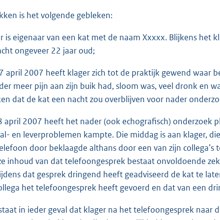
ukken is het volgende gebleken:
er is eigenaar van een kat met de naam Xxxxx. Blijkens het 
acht ongeveer 22 jaar oud;
7 april 2007 heeft klager zich tot de praktijk gewend waar
der meer pijn aan zijn buik had, sloom was, veel dronk en was
en dat de kat een nacht zou overblijven voor nader onderzo
8 april 2007 heeft het nader (ook echografisch) onderzoek p
gal- en leverproblemen kampte. Die middag is aan klager, d
elefoon door beklaagde althans door een van zijn collega’s t
ze inhoud van dat telefoongesprek bestaat onvoldoende zeke
ijdens dat gesprek dringend heeft geadviseerd de kat te laten
ollega het telefoongesprek heeft gevoerd en dat van een dri
 staat in ieder geval dat klager na het telefoongesprek naar 