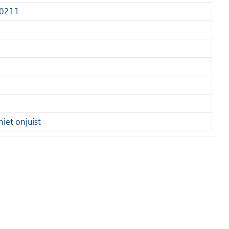
F0211
iet onjuist