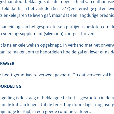
gestaan door beklaagde, die de mogelijkheid van euthanasie
rteld dat hij in het verleden (in 1972) zelf ernstige gal en l
ts enkele jaren te leven gaf, maar dat een langdurige prednis
 aanleiding van het gesprek tussen partijen is besloten om 
n voedingssupplement (silymarin) voorgeschreven;
at is na enkele weken opgeknapt. In verband met het onver
can’ te maken, om te beoordelen hoe de gal en lever er na 
VERWEER
 heeft gemotiveerd verweer gevoerd. Op dat verweer zal hi
EOORDELING
t geding is de vraag of beklaagde te kort is geschoten in de 
van de kat van klager. Uit de ter zitting door klager nog over
ijn hoge leeftijd, in een goede conditie verkeert.