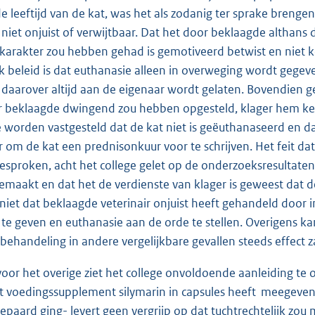
de leeftijd van de kat, was het als zodanig ter sprake brenge
r niet onjuist of verwijtbaar. Dat het door beklaagde althans
karakter zou hebben gehad is gemotiveerd betwist en niet k
jk beleid is dat euthanasie alleen in overweging wordt gegeven
 daarover altijd aan de eigenaar wordt gelaten. Bovendien gel
 beklaagde dwingend zou hebben opgesteld, klager hem kenn
 worden vastgesteld dat de kat niet is geëuthanaseerd en da
r om de kat een prednisonkuur voor te schrijven. Het feit da
gesproken, acht het college gelet op de onderzoeksresultaten
gemaakt en dat het de verdienste van klager is geweest dat d
niet dat beklaagde veterinair onjuist heeft gehandeld doo
te geven en euthanasie aan de orde te stellen. Overigens
 behandeling in andere vergelijkbare gevallen steeds effect z
voor het overige ziet het college onvoldoende aanleiding te
et voedingssupplement silymarin in capsules heeft meegeve
epaard ging- levert geen vergrijp op dat tuchtrechtelijk zo