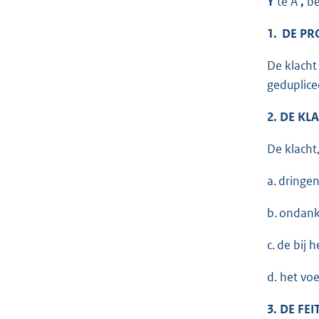
Y
te A
,
b
1. DE P
De klacht
geduplice
2. DE KL
De klacht
a. dringe
b. ondank
c. de bij
d. het vo
3. DE FEI