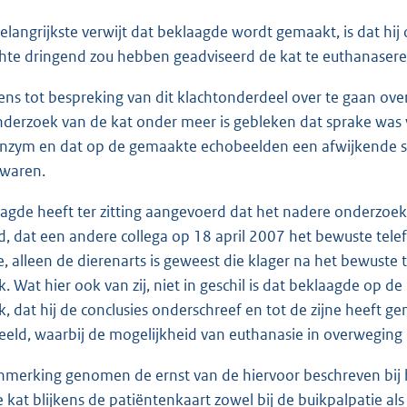
belangrijkste verwijt dat beklaagde wordt gemaakt, is dat hij
hte dringend zou hebben geadviseerd de kat te euthanasere
rens tot bespreking van dit klachtonderdeel over te gaan over
derzoek van de kat onder meer is gebleken dat sprake was
nzym en dat op de gemaakte echobeelden een afwijkende str
 waren.
aagde heeft ter zitting aangevoerd dat het nadere onderzoek
d, dat een andere collega op 18 april 2007 het bewuste tele
, alleen de dierenarts is geweest die klager na het bewuste
k. Wat hier ook van zij, niet in geschil is dat beklaagde op 
, dat hij de conclusies onderschreef en tot de zijne heeft g
ld, waarbij de mogelijkheid van euthanasie in overweging 
anmerking genomen de ernst van de hiervoor beschreven bij
de kat blijkens de patiëntenkaart zowel bij de buikpalpatie a