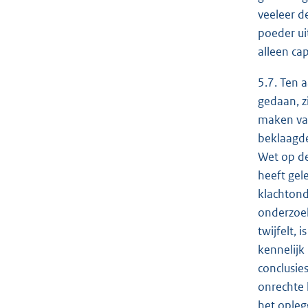
veeleer d
poeder ui
alleen ca
5.7. Ten 
gedaan, zi
maken van
beklaagde
Wet op de
heeft gel
klachtond
onderzoek
twijfelt,
kennelijk
conclusie
onrechte 
het opleg