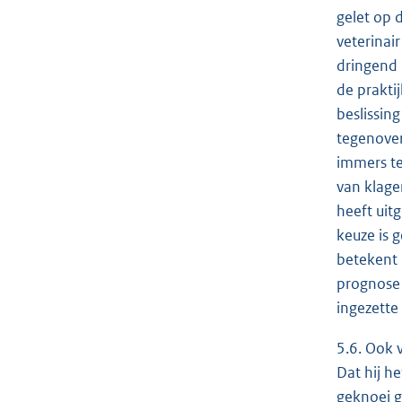
gelet op 
veterinai
dringend 
de prakti
beslissing
tegenover
immers te
van klage
heeft uit
keuze is 
betekent 
prognose 
ingezette
5.6. Ook 
Dat hij h
geknoei g