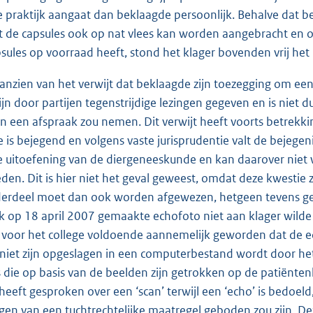
e praktijk aangaat dan beklaagde persoonlijk. Behalve dat be
t de capsules ook op nat vlees kan worden aangebracht en op
psules op voorraad heeft, stond het klager bovenden vrij het
aanzien van het verwijt dat beklaagde zijn toezegging om ee
jn door partijen tegenstrijdige lezingen gegeven en is niet d
 een afspraak zou nemen. Dit verwijt heeft voorts betrekki
 is bejegend en volgens vaste jurisprudentie valt de bejegen
 uitoefening van de diergeneeskunde en kan daarover niet w
eden. Dit is hier niet het geval geweest, omdat deze kwestie 
erdeel moet dan ook worden afgewezen, hetgeen tevens geld
 op 18 april 2007 gemaakte echofoto niet aan klager wilde
 is voor het college voldoende aannemelijk geworden dat de 
 niet zijn opgeslagen in een computerbestand wordt door het c
s die op basis van de beelden zijn getrokken op de patiënte
heeft gesproken over een ‘scan’ terwijl een ‘echo’ is bedoeld
gen van een tuchtrechtelijke maatregel geboden zou zijn. D