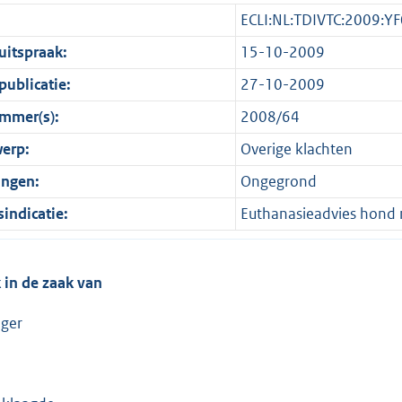
ECLI:NL:TDIVTC:2009:Y
itspraak:
15-10-2009
ublicatie:
27-10-2009
mmer(s):
2008/64
erp:
Overige klachten
ingen:
Ongegrond
indicatie:
Euthanasieadvies hond n
 in de zaak van
ager