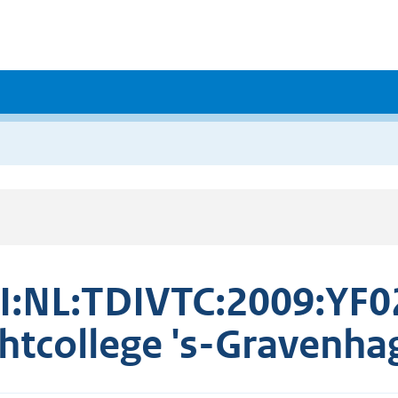
I:NL:TDIVTC:2009:YF02
htcollege 's-Gravenha