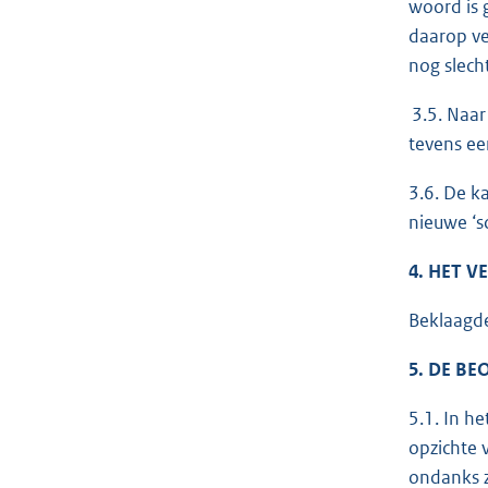
woord is 
daarop ve
nog slech
3.5. Naar
tevens ee
3.6. De k
nieuwe ‘s
4. HET 
Beklaagde
5. DE B
5.1. In he
opzichte 
ondanks z