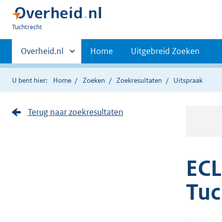
U
Tuchtrecht
bent
Primaire
hier:
Andere
Overheid.nl
Home
Uitgebreid Zoeken
sites
navigatie
binnen
U bent hier:
Home
Zoeken
Zoekresultaten
Uitspraak
Terug naar zoekresultaten
ECL
Tuc