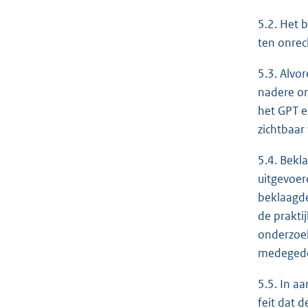
5.2. Het 
ten onrec
5.3. Alvo
nadere on
het GPT e
zichtbaar
5.4. Bekl
uitgevoer
beklaagde
de praktij
onderzoek
medegedee
5.5. In a
feit dat 