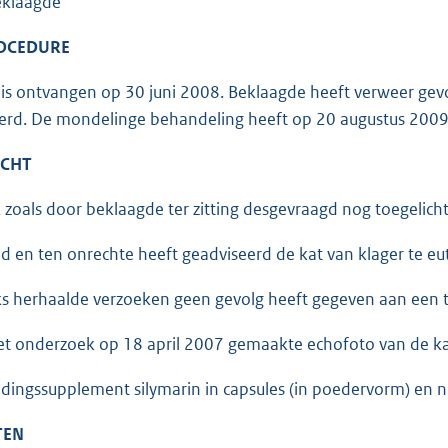
eklaagde
ROCEDURE
 is ontvangen op 30 juni 2008. Beklaagde heeft verweer gev
erd. De mondelinge behandeling heeft op 20 augustus 2009 p
ACHT
, zoals door beklaagde ter zitting desgevraagd nog toegelich
nd en ten onrechte heeft geadviseerd de kat van klager te e
s herhaalde verzoeken geen gevolg heeft gegeven aan een t
 het onderzoek op 18 april 2007 gemaakte echofoto van de kat
edingssupplement silymarin in capsules (in poedervorm) en ni
TEN