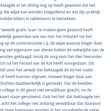
klaagde er ter zitting nog op heeft gewezen dat het
 die wijze kan worden toegediend en dat zijn praktijk
 middel elders in tabletvorm te betrekken.
n tweede gratis ‘scan’ te maken geen gestand heeft
uidelijk geworden wie van hen het initiatief tot het
ng op de communicatie c.q. de wijze waarop klager door
ing van eigenaren van dieren buiten de reikwijdte van de
orden geklaagd, tenzij de zorg voor het dier hieronder
zich ná het herstel van de kat heeft voorgedaan. Dit
t voor het verwijt dat beklaagde de bij het nader
 of heeft kunnen afgeven. Hoewel klager daar aan
echofoto daadwerkelijk is gemaakt. Dat de beelden
ollege in dit geval niet verwijtbaar geacht, nu de
nkaart staan genoteerd. Ook het feit dat beklaagde ten
, acht het college niet zodanig verwijtbaar dat daarvoor
eze twee begrippen worden in het spraakgebruik vaker