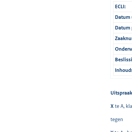
ECLI:
Datum u
Datum p
Zaaknu
Onderw
Besliss
Inhouds
Uitspraak
X
te A, kl
tegen