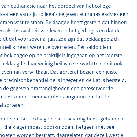
n van euthanasie naar het oordeel van het college
 door een van zijn collega’s gegeven euthanasieadvies een
omen vast te staan. Beklaagde heeft gesteld dat binnen
 als de kwaliteit van leven in het geding is en dat de
dt dat voor zover al juist zou zijn dat beklaagde zich
elijk heeft weten te overreden. Per saldo dient
t beklaagde op de praktijk is ingegaan op het voorstel
t beklaagde daar weinig heil van verwachtte en dit ook
 evenmin verwijtbaar. Dat achteraf bezien een juiste
e prednisonbehandeling is ingezet en de kat is hersteld,
r in de gegeven omstandigheden een gereserveerde
 kan niet zonder meer worden aangenomen dat de
al sorteren.
 oordelen dat beklaagde klachtwaardig heeft gehandeld.
n –die klager moest doorknippen, hetgeen met veel
u moeten worden bestraft, daargelaten dat deze kwestie