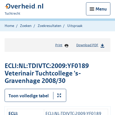
Menu
U
Tuchtrecht
bent
hier:
Home
Zoeken
Zoekresultaten
Uitspraak
Print
Download PDF
ECLI:NL:TDIVTC:2009:YF0189
Veterinair Tuchtcollege 's-
Gravenhage 2008/30
Toon volledige tabel
ECLI:
ECLI:NL:TDIVTC:2009:YF0189