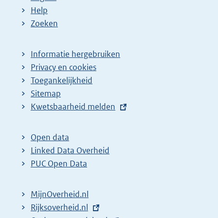
Help
Zoeken
Informatie hergebruiken
Privacy en cookies
Toegankelijkheid
Sitemap
E
Kwetsbaarheid melden
x
t
Open data
e
Linked Data Overheid
r
PUC Open Data
n
e
MijnOverheid.nl
l
E
Rijksoverheid.nl
i