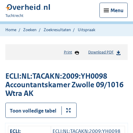
Menu
U
Tuchtrecht
bent
hier:
Home
Zoeken
Zoekresultaten
Uitspraak
Print
Download PDF
ECLI:NL:TACAKN:2009:YH0098
Accountantskamer Zwolle 09/1016
Wtra AK
Toon volledige tabel
ECLI:
ECLI:NL:TACAKN:2009:YH0098