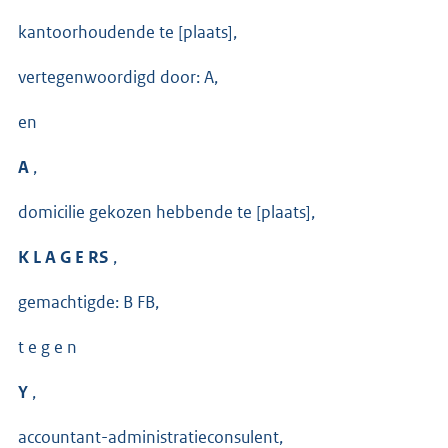
kantoorhoudende te [plaats],
vertegenwoordigd door: A,
en
A
,
domicilie gekozen hebbende te [plaats],
K L A G E RS
,
gemachtigde: B FB,
t e g e n
Y
,
accountant-administratieconsulent,