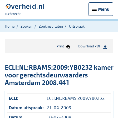
Menu
U
Tuchtrecht
bent
hier:
Home
Zoeken
Zoekresultaten
Uitspraak
Print
Download PDF
ECLI:NL:RBAMS:2009:YB0232 kamer
voor gerechtsdeurwaarders
Amsterdam 2008.441
ECLI:
ECLI:NL:RBAMS:2009:YB0232
Datum uitspraak:
21-04-2009
Datum
10-07-2009