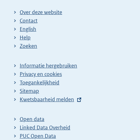
Over deze website
Contact
English
Help
Zoeken
Informatie hergebruiken
Privacy en cookies
Toegankelijkheid
Sitemap
E
Kwetsbaarheid melden
x
t
Open data
e
Linked Data Overheid
r
PUC Open Data