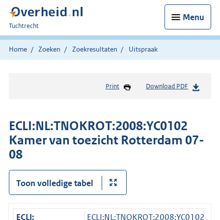
Menu
U
Tuchtrecht
bent
hier:
Home
Zoeken
Zoekresultaten
Uitspraak
Print
Download PDF
ECLI:NL:TNOKROT:2008:YC0102
Kamer van toezicht Rotterdam 07-
08
Toon volledige tabel
ECLI:
ECLI:NL:TNOKROT:2008:YC0102