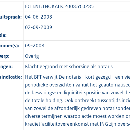
ECLI:NL:TNOKALK:2008:YC0285
itspraak:
04-06-2008
02-09-2009
tie:
mmer(s):
09-2008
erp:
Overig
ingen:
Klacht gegrond met schorsing als notaris
indicatie:
Het BFT verwijt De notaris - kort gezegd - een v
periodieke overzichten vanuit het geautomatise
de bewarings- en liquiditeitspositie van zowel 
de totale holding. Ook ontbreekt tussentijds inzi
van zowel de afzonderlijk gedreven notarisonde
diverse termijnen waarop actie moest worden o
kredietfaciliteitovereenkomst met ING zijn overs