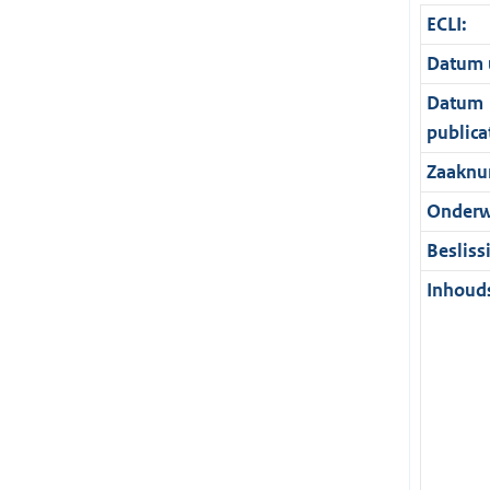
ECLI:
Datum u
Datum
publica
Zaaknu
Onderw
Besliss
Inhouds