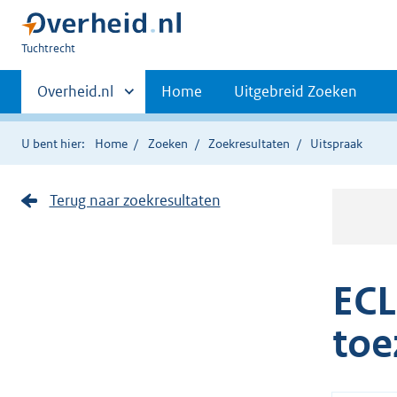
U
Tuchtrecht
bent
Primaire
hier:
Andere
Overheid.nl
Home
Uitgebreid Zoeken
sites
navigatie
binnen
U bent hier:
Home
Zoeken
Zoekresultaten
Uitspraak
Terug naar zoekresultaten
ECL
toe