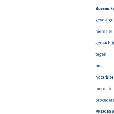
Bureau Fi
gevestigd
hierna te
gemachtig
tegen
mr.
,
notaris te 
hierna te
procedere
PROCES