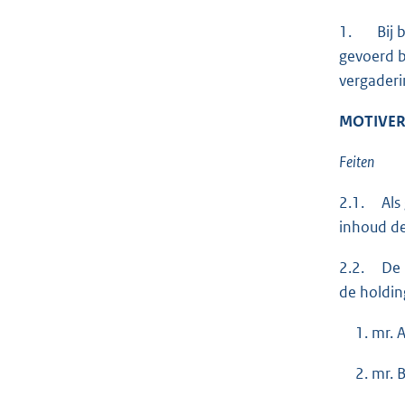
1. Bij br
gevoerd b
vergaderi
MOTIVER
Feiten
2.1. Als 
inhoud de
2.2. De n
de holdin
mr. 
mr. 