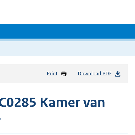
Print
Download PDF
C0285 Kamer van
8