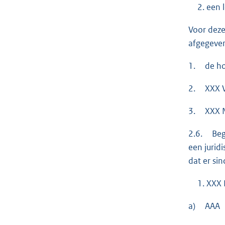
een 
Voor deze
afgegeven
1. de ho
2. XXX V
3. XXX N
2.6. Beg
een jurid
dat er si
XXX 
a) AAA