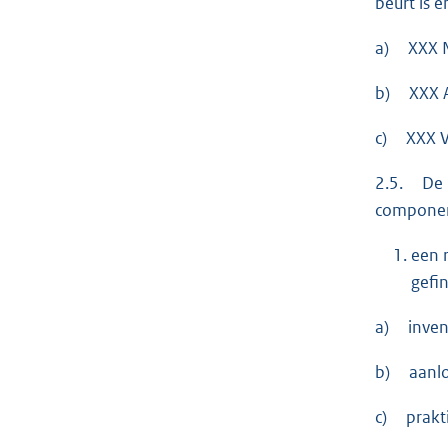
beurt is 
a) XXX No
b) XXX A
c) XXX Va
2.5. De h
compone
een 
gefi
a) invent
b) aanlo
c) prakti