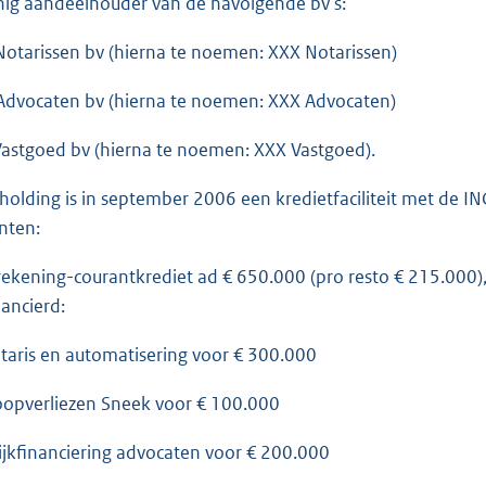
enig aandeelhouder van de navolgende bv's:
tarissen bv (hierna te noemen: XXX Notarissen)
dvocaten bv (hierna te noemen: XXX Advocaten)
stgoed bv (hierna te noemen: XXX Vastgoed).
olding is in september 2006 een kredietfaciliteit met de 
nten:
rekening-courantkrediet ad € 650.000 (pro resto € 215.000)
nancierd:
aris en automatisering voor € 300.000
opverliezen Sneek voor € 100.000
jkfinanciering advocaten voor € 200.000