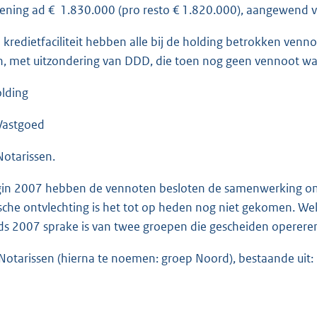
lening ad € 1.830.000 (pro resto € 1.820.000), aangewend v
 kredietfaciliteit hebben alle bij de holding betrokken ven
, met uitzondering van DDD, die toen nog geen vennoot was. V
lding
astgoed
otarissen.
in 2007 hebben de vennoten besloten de samenwerking om h
ische ontvlechting is het tot op heden nog niet gekomen. We
nds 2007 sprake is van twee groepen die gescheiden opereren
Notarissen (hierna te noemen: groep Noord), bestaande uit: