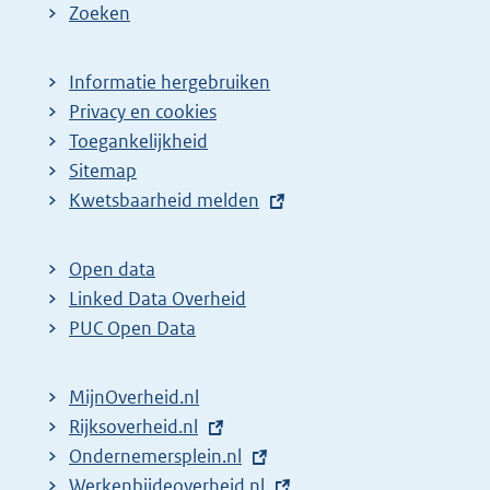
Zoeken
Informatie hergebruiken
Privacy en cookies
Toegankelijkheid
Sitemap
E
Kwetsbaarheid melden
x
t
Open data
e
Linked Data Overheid
r
PUC Open Data
n
e
MijnOverheid.nl
l
E
Rijksoverheid.nl
i
x
E
Ondernemersplein.nl
n
t
x
E
Werkenbijdeoverheid.nl