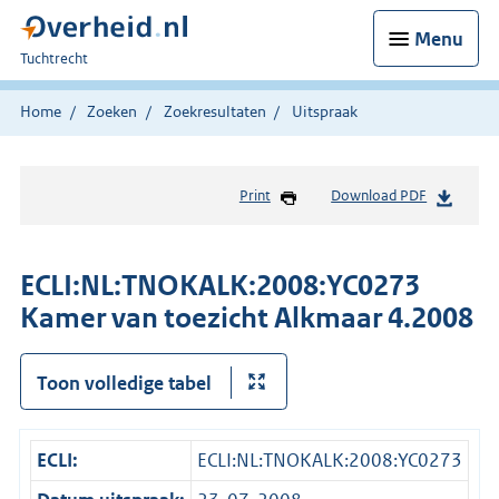
Menu
U
Tuchtrecht
bent
hier:
Home
Zoeken
Zoekresultaten
Uitspraak
Print
Download PDF
ECLI:NL:TNOKALK:2008:YC0273
Kamer van toezicht Alkmaar 4.2008
Toon volledige tabel
ECLI:
ECLI:NL:TNOKALK:2008:YC0273