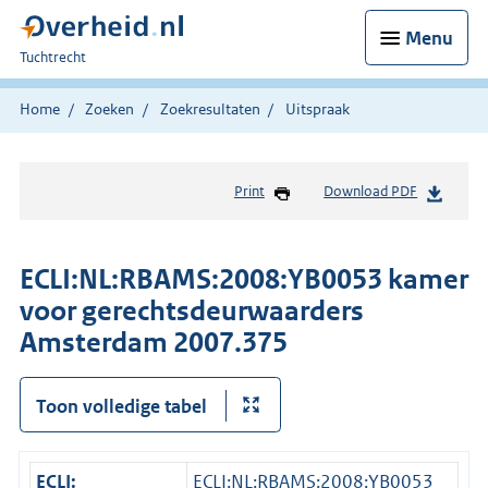
Menu
U
Tuchtrecht
bent
hier:
Home
Zoeken
Zoekresultaten
Uitspraak
Print
Download PDF
ECLI:NL:RBAMS:2008:YB0053 kamer
voor gerechtsdeurwaarders
Amsterdam 2007.375
Toon volledige tabel
ECLI:
ECLI:NL:RBAMS:2008:YB0053