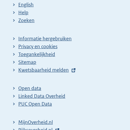
English
Help
Zoeken
Informatie hergebruiken
Privacy en cookies
Toegankelijkheid
Sitemap
E
Kwetsbaarheid melden
x
t
Open data
e
Linked Data Overheid
r
PUC Open Data
n
e
MijnOverheid.nl
l