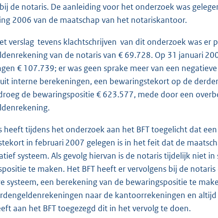
 bij de notaris. De aanleiding voor het onderzoek was gelegen
ing 2006 van de maatschap van het notariskantoor.
et verslag ­ tevens klachtschrijven ­ van dit onderzoek was 
denrekening van de notaris van € 69.728. Op 31 januari 200
gen € 107.739; er was geen sprake meer van een negatieve b
uit interne berekeningen, een bewaringstekort op de derde
droeg de bewaringspositie € 623.577, mede door een overbo
ldenrekening.
s heeft tijdens het onderzoek aan het BFT toegelicht dat een
tekort in februari 2007 gelegen is in het feit dat de maats
tief systeem. Als gevolg hiervan is de notaris tijdelijk niet
positie te maken. Het BFT heeft er vervolgens bij de notar
e systeem, een berekening van de bewaringspositie te make
rdengeldenrekeningen naar de kantoorrekeningen en altijd z
eeft aan het BFT toegezegd dit in het vervolg te doen.