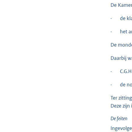
De Kamer
· de klac
· het ant
De monde
Daarbij w
· C.G.H.C
· de not
Ter zitti
Deze zijn
De feiten
Ingevolge