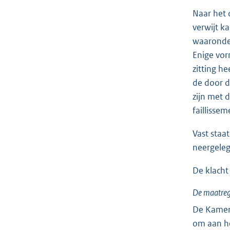
Naar het 
verwijt k
waaronder
Enige vor
zitting h
de door d
zijn met 
faillisse
Vast staat
neergele
De klacht
De maatreg
De Kamer 
om aan he