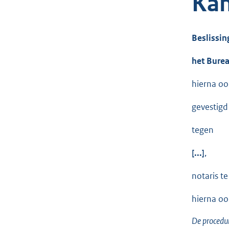
Kan
Beslissin
het Burea
hierna oo
gevestigd
tegen
[...]
,
notaris te [
hierna oo
De procedu