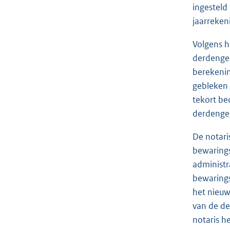
ingesteld
jaarreken
Volgens h
derdengel
berekenin
gebleken 
tekort be
derdenge
De notari
bewarings
administra
bewarings
het nieuw
van de de
notaris h