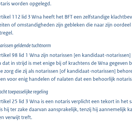
taris worden opgelegd.
rtikel 112 lid 3 Wna heeft het BFT een zelfstandige klachtbe
feiten of omstandigheden zijn gebleken die naar zijn oordee
regel.
tarissen geldende tuchtnorm
rtikel 98 lid 1 Wna zijn notarissen [en kandidaat-notariss
n dat in strijd is met enige bij of krachtens de Wna gegeve
e zorg die zij als notarissen [of kandidaat-notarissen] beho
en voor enig handelen of nalaten dat een behoorlijk notaris
acht toepasselijke regeling
rtikel 25 lid 3 Wna is een notaris verplicht een tekort in he
 is hij ter zake daarvan aansprakelijk, tenzij hij aannemelij
n verwijt treft.