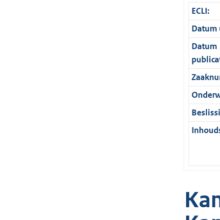
ECLI:
Datum u
Datum
publica
Zaaknu
Onderw
Besliss
Inhouds
Kam