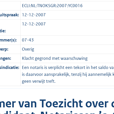
ECLI:NL:TNOKSGR:2007:YC0016
itspraak:
12-12-2007
12-12-2007
tie:
mmer(s):
07-43
erp:
Overig
ingen:
Klacht gegrond met waarschuwing
indicatie:
Een notaris is verplicht een tekort in het saldo v
is daarvoor aansprakelijk, tenzij hij aannemelij
geen verwijt treft.
er van Toezicht over 