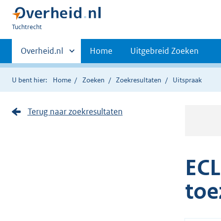
U
Tuchtrecht
bent
Primaire
hier:
Andere
Overheid.nl
Home
Uitgebreid Zoeken
sites
navigatie
binnen
U bent hier:
Home
Zoeken
Zoekresultaten
Uitspraak
Terug naar zoekresultaten
ECL
toe