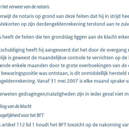
n het verweer van de notaris
erwijt de notaris op grond van deze feiten dat hij in strijd h
tekorten op zijn derdengeldenrekening terstond aan te zuiv
s heeft de feiten die ten grondslag liggen aan de klacht erke
tschuldiging heeft hij aangevoerd dat het door de overgang
lijk is geweest de maandelijkse controle te verrichten op 
rende enkele maanden door te grote overboekingen van de
 bewaringspositie was ontstaan, is dit onmiddellijk herste
geldenrekening. Vanaf 31 mei 2007 is elke maand sprake va
rweten gedragingen/nalatigheden zijn in ieder geval niet me
ing van de klacht
gelijkheid voor het BFT
 artikel 112 lid 1 houdt het BFT toezicht op de nakoming van