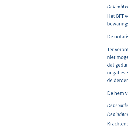
De klacht e
Het BFT v
bewarings
De notari
Ter veron
niet moge
dat gedu
negatieve
de derden
De hem ve
De beoordel
De klachtmo
Krachtens