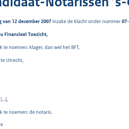
didaat-Notarissen ’s
g van 12 december 2007
inzake de klacht onder nummer
07
u Financieel Toezicht,
k te noemen: klager, dan wel het BFT,
 te Utrecht,
...],
k te noemen: de notaris.
re