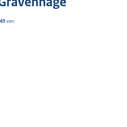
-Gravenhage
-43
van: