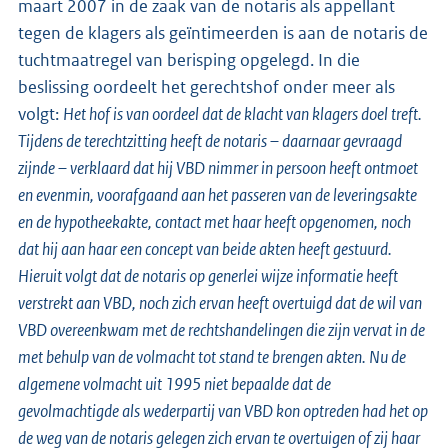
maart 2007 in de zaak van de notaris als appellant
tegen de klagers als geïntimeerden is aan de notaris de
tuchtmaatregel van berisping opgelegd. In die
beslissing oordeelt het gerechtshof onder meer als
volgt:
Het hof is van oordeel dat de klacht van klagers doel treft.
Tijdens de terechtzitting heeft de notaris – daarnaar gevraagd
zijnde – verklaard dat hij VBD nimmer in persoon heeft ontmoet
en evenmin, voorafgaand aan het passeren van de leveringsakte
en de hypotheekakte, contact met haar heeft opgenomen, noch
dat hij aan haar een concept van beide akten heeft gestuurd.
Hieruit volgt dat de notaris op generlei wijze informatie heeft
verstrekt aan VBD, noch zich ervan heeft overtuigd dat de wil van
VBD overeenkwam met de rechtshandelingen die zijn vervat in de
met behulp van de volmacht tot stand te brengen akten. Nu de
algemene volmacht uit 1995 niet bepaalde dat de
gevolmachtigde als wederpartij van VBD kon optreden had het op
de weg van de notaris gelegen zich ervan te overtuigen of zij haar