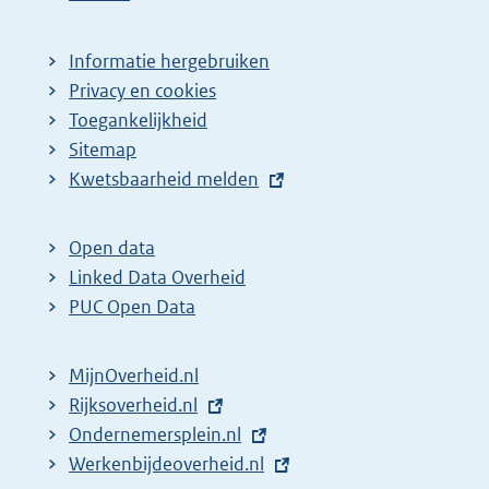
Informatie hergebruiken
Privacy en cookies
Toegankelijkheid
Sitemap
E
Kwetsbaarheid melden
x
t
Open data
e
Linked Data Overheid
r
PUC Open Data
n
e
MijnOverheid.nl
l
E
Rijksoverheid.nl
i
x
E
Ondernemersplein.nl
n
t
x
E
Werkenbijdeoverheid.nl
k