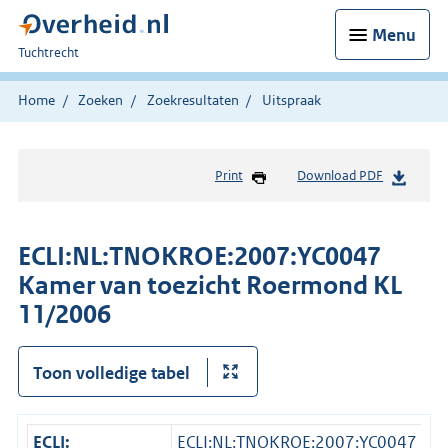
Menu
U
Tuchtrecht
bent
hier:
Home
Zoeken
Zoekresultaten
Uitspraak
Print
Download PDF
ECLI:NL:TNOKROE:2007:YC0047
Kamer van toezicht Roermond KL
11/2006
Toon volledige tabel
ECLI:
ECLI:NL:TNOKROE:2007:YC0047