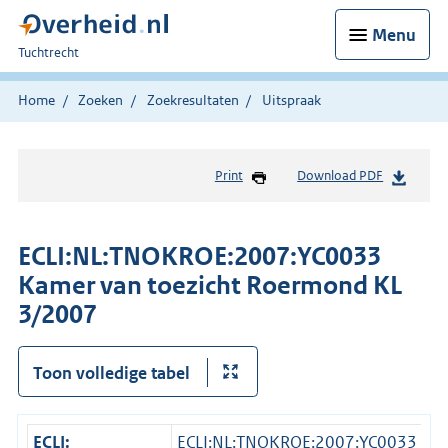
Menu
U
Tuchtrecht
bent
hier:
Home
Zoeken
Zoekresultaten
Uitspraak
Print
Download PDF
ECLI:NL:TNOKROE:2007:YC0033
Kamer van toezicht Roermond KL
3/2007
Toon volledige tabel
ECLI:
ECLI:NL:TNOKROE:2007:YC0033