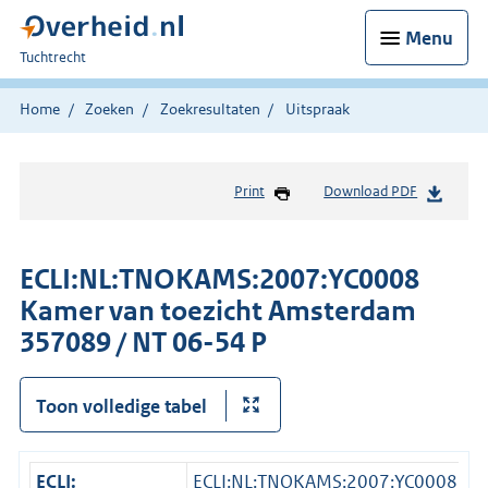
Menu
U
Tuchtrecht
bent
hier:
Home
Zoeken
Zoekresultaten
Uitspraak
Print
Download PDF
ECLI:NL:TNOKAMS:2007:YC0008
Kamer van toezicht Amsterdam
357089 / NT 06-54 P
Toon volledige tabel
ECLI:
ECLI:NL:TNOKAMS:2007:YC0008