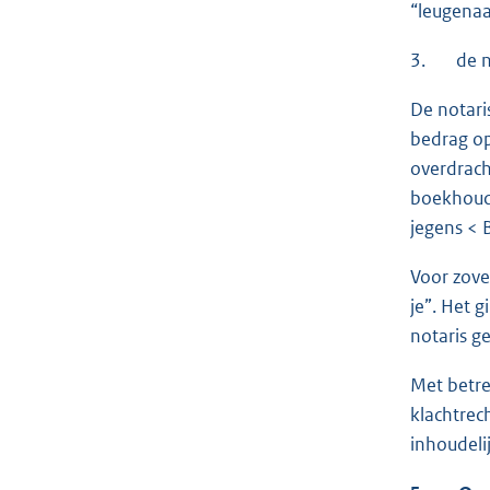
“leugenaa
3. de not
De notari
bedrag op
overdrach
boekhoudi
jegens < B
Voor zove
je”. Het 
notaris g
Met betre
klachtrec
inhoudeli