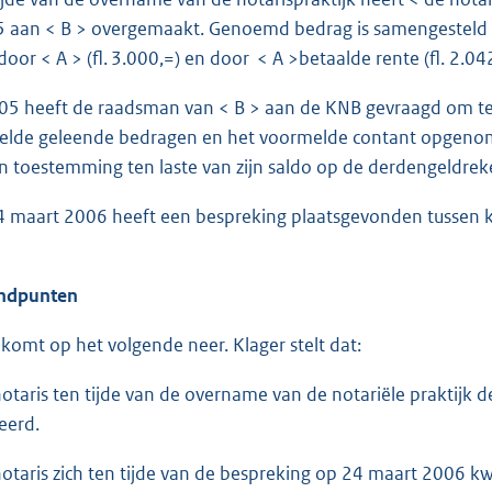
 aan < B > overgemaakt. Genoemd bedrag is samengesteld uit
door < A > (fl. 3.000,=) en door < A >betaalde rente (fl. 2.04
 heeft de raadsman van < B > aan de KNB gevraagd om te 
elde geleende bedragen en het voormelde contant opgeno
jn toestemming ten laste van zijn saldo op de derdengeldreken
aart 2006 heeft een bespreking plaatsgevonden tussen kla
dpunten
 komt op het volgende neer. Klager stelt dat:
aris ten tijde van de overname van de notariële praktijk 
eerd.
aris zich ten tijde van de bespreking op 24 maart 2006 kw