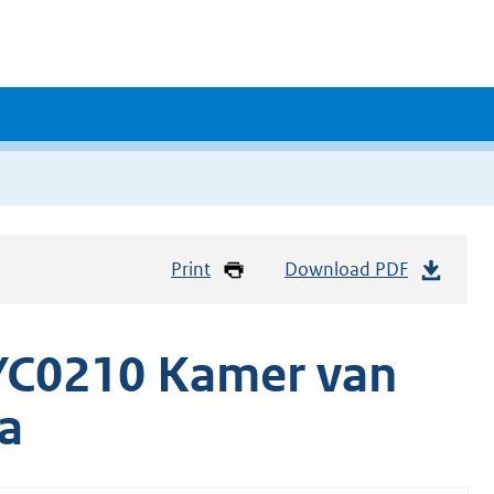
Print
Download PDF
YC0210 Kamer van
a