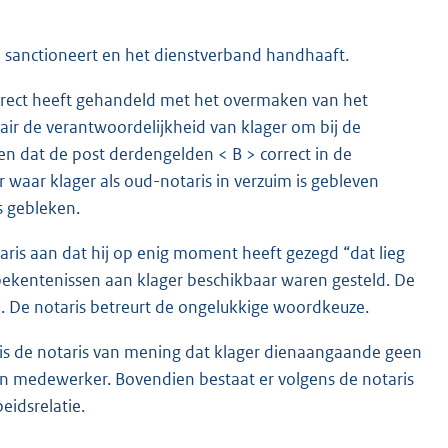
 sanctioneert en het dienstverband handhaaft.
correct heeft gehandeld met het overmaken van het
air de verantwoordelijkheid van klager om bij de
en dat de post derdengelden < B > correct in de
waar klager als oud-notaris in verzuim is gebleven
is gebleken.
ris aan dat hij op enig moment heeft gezegd “dat lieg
dbekentenissen aan klager beschikbaar waren gesteld. De
en. De notaris betreurt de ongelukkige woordkeuze.
 is de notaris van mening dat klager dienaangaande geen
zijn medewerker. Bovendien bestaat er volgens de notaris
idsrelatie.