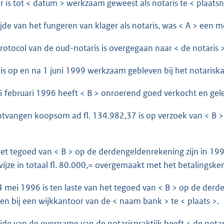
is tot < datum > werkzaam geweest als notaris te < plaats
de van het fungeren van klager als notaris, was < A > een 
tocol van de oud-notaris is overgegaan naar < de notaris >
s op en na 1 juni 1999 werkzaam gebleven bij het notarisk
ebruari 1996 heeft < B > onroerend goed verkocht en gelev
angen koopsom ad fl. 134.982,37 is op verzoek van < B >
 tegoed van < B > op de derdengeldenrekening zijn in 199
 wijze in totaal fl. 80.000,= overgemaakt met het betalingske
ei 1996 is ten laste van het tegoed van < B > op de derde
 bij een wijkkantoor van de < naam bank > te < plaats >.
de van de overname van de notarispraktijk heeft < de notaris