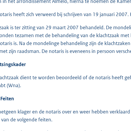
n in het arrondissement Almelo, hierna te noemen de Kamer
s heeft zich verweerd bij schrijven van 19 januari 2007. Kl
zaak is ter zitting van 29 maart 2007 behandeld. De mondel
onden tezamen met de behandeling van de klachtzaak met 
otaris is. Na de mondelinge behandeling zijn de klachtzaken
et zijn raadsman. De notaris is eveneens in persoon versc
ingskader
lachtzaak dient te worden beoordeeld of de notaris heeft ge
bt (Wna).
3
Feiten
hetgeen klager en de notaris over en weer hebben verklaard
 van de volgende feiten.