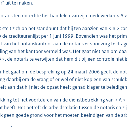
r” uit te maken.
aris ten onrechte het handelen van zijn medewerker < A >
s stelt zich op het standpunt dat hij ten aanzien van < B > 
 de crediteurenlijst per 1 juni 1999. Bovendien was het prim
t van het notariskantoor aan de notaris er voor zorg te drag
ng van het kantoor vermeld was. Het gaat niet aan om daar 
 >, de notaris te verwijten dat hem dit bij een controle niet 
r het gaat om de bespreking op 24 maart 2006 geeft de nota
ging daarbij om de vraag of er wel of niet kopieën van schul
eeft aan dat hij niet de opzet heeft gehad klager te beledig
kking tot het voortduren van de dienstbetrekking van < A >
ht heeft. Het betreft de arbeidsrelatie tussen de notaris en 
jk geen goede grond voor het moeten beëindigen van de arbe