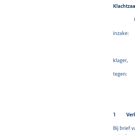
Klachtz
UITS
inza
klager,
tegen:
<
notari
hierna
1
Ver
Bij brief