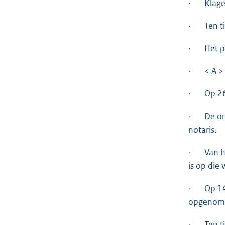
· Klager 
· Ten tij
· Het pro
· < A > i
· Op 26 f
· De ontv
notaris.
· Van het
is op die
· Op 14 m
opgenomen
· Ten tij