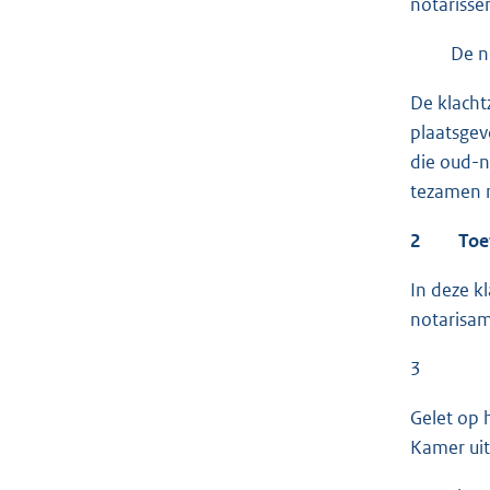
notarisse
De notari
De klacht
plaatsgev
die oud-n
tezamen m
2 Toets
In deze k
notarisam
Gelet op 
Kamer uit