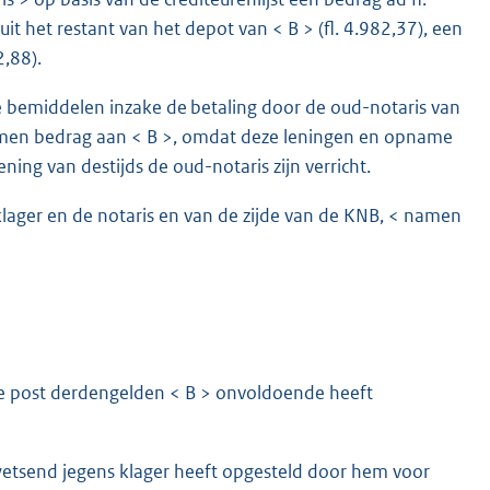
 het restant van het depot van < B > (fl. 4.982,37), een
2,88).
bemiddelen inzake de betaling door de oud-notaris van
men bedrag aan < B >, omdat deze leningen en opname
ing van destijds de oud-notaris zijn verricht.
ger en de notaris en van de zijde van de KNB, < namen
de post derdengelden < B > onvoldoende heeft
etsend jegens klager heeft opgesteld door hem voor