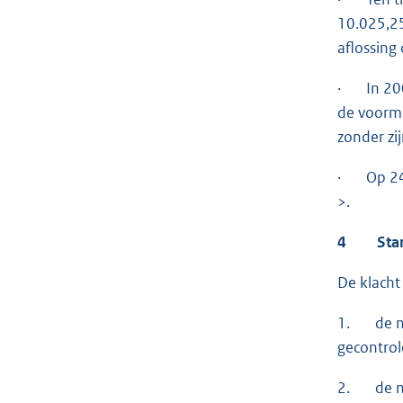
10.025,25
aflossing 
· In 2005
de voorm
zonder zi
· Op 24 m
>.
4 Stan
De klacht
1. de not
gecontrol
2. de not