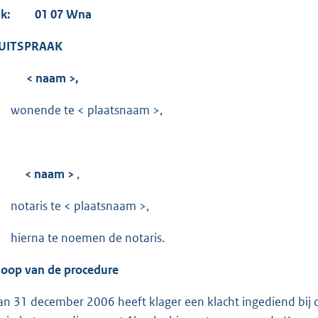
aak: 01 07 Wna
PRAAK
ke:
< naam >,
wonende te < plaatsnaam >,
 naam >
,
s te < plaatsnaam >,
 te noemen de notaris.
loop van de procedure
 van 31 december 2006 heeft klager een klacht ingediend bij