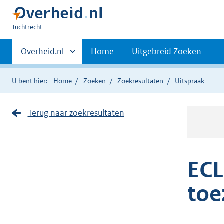
U
Tuchtrecht
bent
Primaire
hier:
Andere
Overheid.nl
Home
Uitgebreid Zoeken
sites
navigatie
binnen
U bent hier:
Home
Zoeken
Zoekresultaten
Uitspraak
Terug naar zoekresultaten
ECL
toe