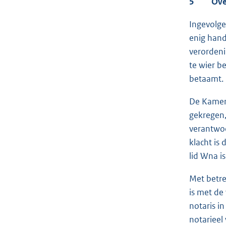
5 Over
Ingevolge
enig hand
verordeni
te wier b
betaamt.
De Kamer 
gekregen,
verantwoo
klacht is
lid Wna is
Met betre
is met de
notaris i
notarieel