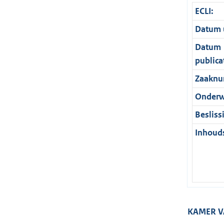
ECLI:
Datum u
Datum
publica
Zaaknu
Onderw
Besliss
Inhouds
KAMER V