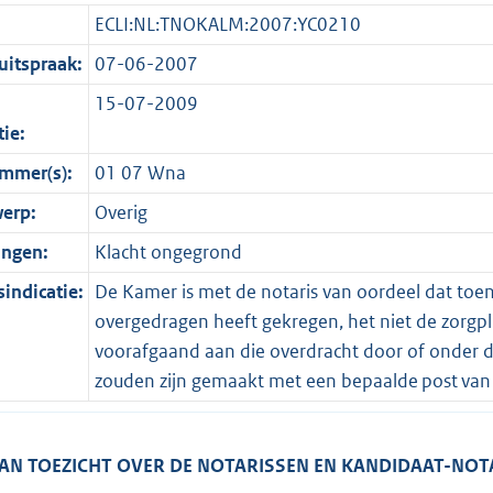
ECLI:NL:TNOKALM:2007:YC0210
itspraak:
07-06-2007
15-07-2009
tie:
mmer(s):
01 07 Wna
erp:
Overig
ingen:
Klacht ongegrond
indicatie:
De Kamer is met de notaris van oordeel dat toen 
overgedragen heeft gekregen, het niet de zorgpl
voorafgaand aan die overdracht door of onder d
zouden zijn gemaakt met een bepaalde post van
AN TOEZICHT OVER DE NOTARISSEN EN KANDIDAAT-NOT