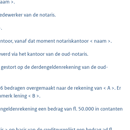
naam >.
medewerker van de notaris.
.
antoor, vanaf dat moment notariskantoor < naam >.
erd via het kantoor van de oud-notaris.
 gestort op de derdengeldenrekening van de oud-
6 bedragen overgemaakt naar de rekening van < A >. Er
nmerk lening < B >.
ngeldenrekening een bedrag van fl. 50.000 in contanten
 > op basis van de crediteurenlijst een bedrag ad fl.