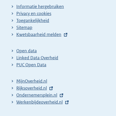
Informatie hergebruiken
Privacy en cookies
Toegankelijkheid
Sitemap
E
Kwetsbaarheid melden
x
t
Open data
e
Linked Data Overheid
r
PUC Open Data
n
e
MijnOverheid.nl
l
E
Rijksoverheid.nl
i
x
E
Ondernemersplein.nl
n
t
x
E
Werkenbijdeoverheid.nl
k
e
t
x
:
r
e
t