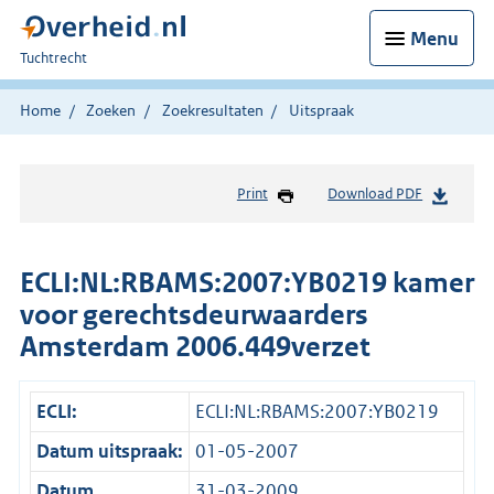
Menu
U
Tuchtrecht
bent
hier:
Home
Zoeken
Zoekresultaten
Uitspraak
Print
Download PDF
ECLI:NL:RBAMS:2007:YB0219 kamer
voor gerechtsdeurwaarders
Amsterdam 2006.449verzet
ECLI:
ECLI:NL:RBAMS:2007:YB0219
Datum uitspraak:
01-05-2007
Datum
31-03-2009