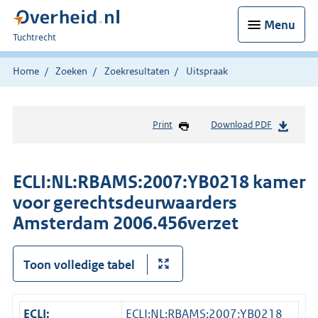
Menu
U
Tuchtrecht
bent
hier:
Home
Zoeken
Zoekresultaten
Uitspraak
Print
Download PDF
ECLI:NL:RBAMS:2007:YB0218 kamer
voor gerechtsdeurwaarders
Amsterdam 2006.456verzet
Toon volledige tabel
ECLI:
ECLI:NL:RBAMS:2007:YB0218