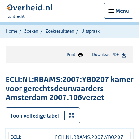
Menu
U
Tuchtrecht
bent
hier:
Home
Zoeken
Zoekresultaten
Uitspraak
Print
Download PDF
ECLI:NL:RBAMS:2007:YB0207 kamer
voor gerechtsdeurwaarders
Amsterdam 2007.106verzet
Toon volledige tabel
ECLI:
ECLI:NL:RBAMS:2007:YB0207