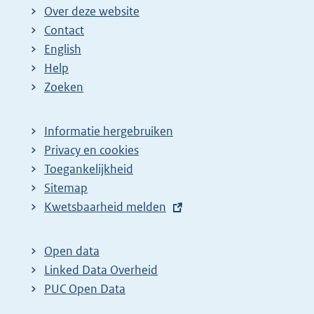
Over deze website
Contact
English
Help
Zoeken
Informatie hergebruiken
Privacy en cookies
Toegankelijkheid
Sitemap
E
Kwetsbaarheid melden
x
t
Open data
e
Linked Data Overheid
r
PUC Open Data
n