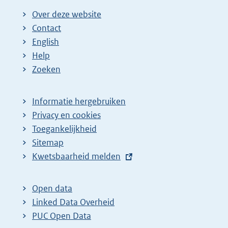
Over deze website
Contact
English
Help
Zoeken
Informatie hergebruiken
Privacy en cookies
Toegankelijkheid
Sitemap
E
Kwetsbaarheid melden
x
t
Open data
e
Linked Data Overheid
r
PUC Open Data
n