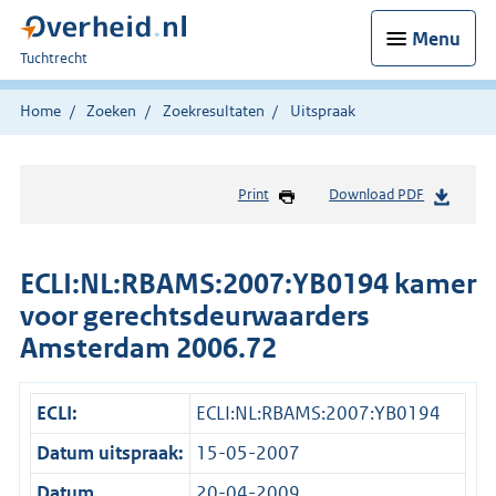
Menu
U
Tuchtrecht
bent
hier:
Home
Zoeken
Zoekresultaten
Uitspraak
Print
Download PDF
ECLI:NL:RBAMS:2007:YB0194 kamer
voor gerechtsdeurwaarders
Amsterdam 2006.72
ECLI:
ECLI:NL:RBAMS:2007:YB0194
Datum uitspraak:
15-05-2007
Datum
20-04-2009