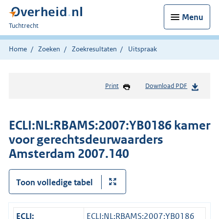
Menu
U
Tuchtrecht
bent
hier:
Home
Zoeken
Zoekresultaten
Uitspraak
Print
Download PDF
ECLI:NL:RBAMS:2007:YB0186 kamer
voor gerechtsdeurwaarders
Amsterdam 2007.140
Toon volledige tabel
ECLI:
ECLI:NL:RBAMS:2007:YB0186