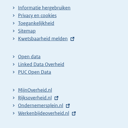
Informatie hergebruiken
Privacy en cookies
Toegankelijkheid
Sitemap
E
Kwetsbaarheid melden
x
t
Open data
e
Linked Data Overheid
r
PUC Open Data
n
e
MijnOverheid.nl
l
E
Rijksoverheid.nl
i
x
E
Ondernemersplein.nl
n
t
x
E
Werkenbijdeoverheid.nl
k
e
t
x
: