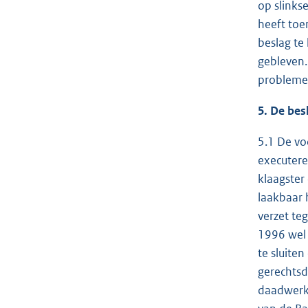
op slinks
heeft toe
beslag te
gebleven.
problemen
5. De bes
5.1 De vo
executere
klaagster
laakbaar 
verzet te
1996 wel j
te sluite
gerechtsd
daadwerke