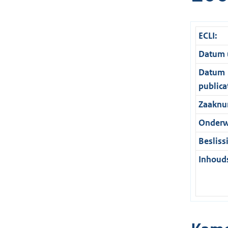
ECLI:
Datum u
Datum
publica
Zaaknu
Onderw
Besliss
Inhouds