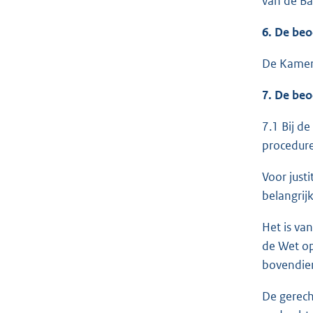
van de Ban
6. De beo
De Kamer 
7. De beo
7.1 Bij d
procedure
Voor just
belangrij
Het is va
de Wet op
bovendien
De gerech