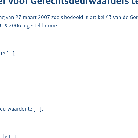
r voor Gerechtsdeurwaarders 
ng van 27 maart 2007 zoals bedoeld in artikel 43 van de Ge
19.2006 ingesteld door:
te [ ],
eurwaarder te [ ],
e,
gde [ ]