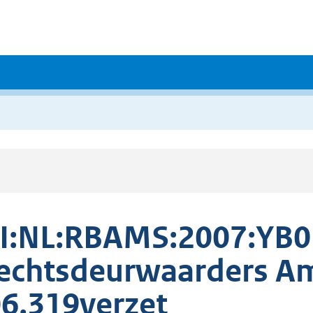
I:NL:RBAMS:2007:YB0
echtsdeurwaarders A
6.319verzet