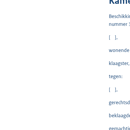
Kame
Beschikki
nummer 3
[ ],
wonende 
klaagster,
tegen:
[ ],
gerechtsd
beklaagd
gemachti