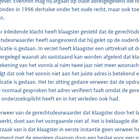
ever. Evenmin mag hij afgaan op oude adresgegevens die ni
onden in 1996 derhalve onder het oude recht, maar ook toen
n.
ar inleidende klacht heeft klaagster gesteld dat de gerechts
tsdeurwaarder heeft aangevoerd dat hij gelet op de ouder
ficatie is gedaan. In verzet heeft klaagster een uittreksel u
ergelegd waaruit als vaststaand kan worden afgeleid dat kla
ekening van het vonnis al ruim twee jaar niet meer woonach
olgt dat ook het vonnis niet aan het juiste adres is betekend 
ficatie is gedaan. Het ter zitting gedane verweer dat de op
e normaal gesproken het adres verifieert faalt omdat de ge
 onderzoeksplicht heeft en in het verleden ook had.
erweer van de gerechtsdeurwaarder dat klaagster door het l
werkt, doet aan het voorgaande niet af. Het is beklaagde di
rzaak van is dat klaagster in eerste instantie geen verweer 
teerd met de gevolgen daarvan door een beslag voor een sc