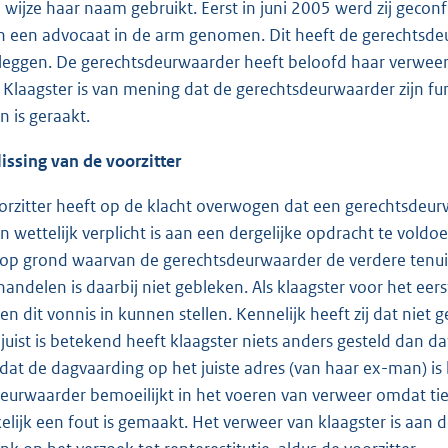
e wijze haar naam gebruikt. Eerst in juni 2005 werd zij geco
n een advocaat in de arm genomen. Dit heeft de gerechtsde
 leggen. De gerechtsdeurwaarder heeft beloofd haar verweer v
 Klaagster is van mening dat de gerechtsdeurwaarder zijn fun
 is geraakt.
lissing van de voorzitter
orzitter heeft op de klacht overwogen dat een gerechtsdeu
n wettelijk verplicht is aan een dergelijke opdracht te voldoe
 op grond waarvan de gerechtsdeurwaarder de verdere tenui
handelen is daarbij niet gebleken. Als klaagster voor het eers
gen dit vonnis in kunnen stellen. Kennelijk heeft zij dat nie
uist is betekend heeft klaagster niets anders gesteld dan dat
n dat de dagvaarding op het juiste adres (van haar ex-man) i
eurwaarder bemoeilijkt in het voeren van verweer omdat tien
lijk een fout is gemaakt. Het verweer van klaagster is aan 