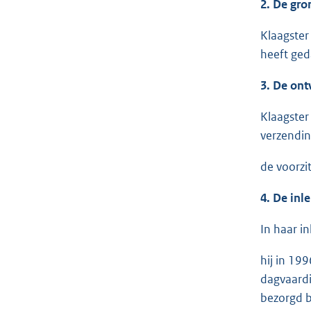
2. De gro
Klaagster
heeft ged
3. De ont
Klaagster
verzendin
de voorzi
4. De inl
In haar i
hij in 19
dagvaardi
bezorgd b