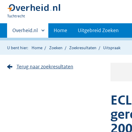
U
Tuchtrecht
bent
Primaire
hier:
Andere
Overheid.nl
Home
Uitgebreid Zoeken
sites
navigatie
binnen
U bent hier:
Home
Zoeken
Zoekresultaten
Uitspraak
Terug naar zoekresultaten
ECL
ger
200