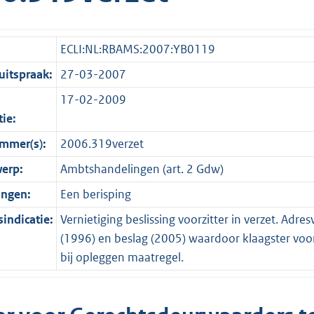
ECLI:NL:RBAMS:2007:YB0119
itspraak:
27-03-2007
17-02-2009
tie:
mmer(s):
2006.319verzet
erp:
Ambtshandelingen (art. 2 Gdw)
ingen:
Een berisping
indicatie:
Vernietiging beslissing voorzitter in verzet. Adr
(1996) en beslag (2005) waardoor klaagster voo
bij opleggen maatregel.