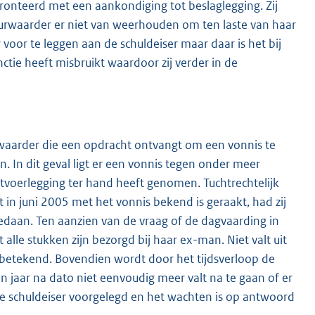
nfronteerd met een aankondiging tot beslaglegging. Zij
urwaarder er niet van weerhouden om ten laste van haar
oor te leggen aan de schuldeiser maar daar is het bij
ctie heeft misbruikt waardoor zij verder in de
rwaarder die een opdracht ontvangt om een vonnis te
n. In dit geval ligt er een vonnis tegen onder meer
tvoerlegging ter hand heeft genomen. Tuchtrechtelijk
t in juni 2005 met het vonnis bekend is geraakt, had zij
t gedaan. Ten aanzien van de vraag of de dagvaarding in
 alle stukken zijn bezorgd bij haar ex-man. Niet valt uit
s betekend. Bovendien wordt door het tijdsverloop de
 jaar na dato niet eenvoudig meer valt na te gaan of er
de schuldeiser voorgelegd en het wachten is op antwoord