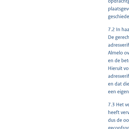
opdrachtg
plaatsgev
geschiede
7.2 In ha
De gerech
adresveri
Almelo ov
en de bet
Hieruit v
adresveri
en dat di
een eigen
7.3 Het v
heeft ver
dus de oo
geconfron