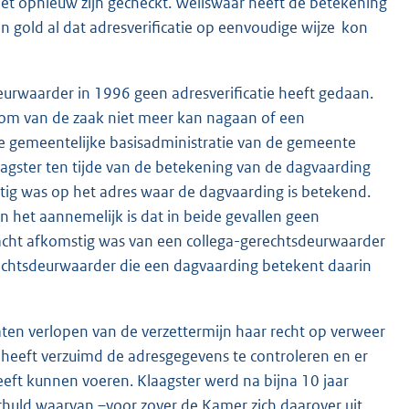
et opnieuw zijn gecheckt. Weliswaar heeft de betekening
 gold al dat adresverificatie op eenvoudige wijze kon
deurwaarder in 1996 geen adresverificatie heeft gedaan.
dom van de zaak niet meer kan nagaan of een
it de gemeentelijke basisadministratie van de gemeente
agster ten tijde van de betekening van de dagvaarding
tig was op het adres waar de dagvaarding is betekend.
en het aannemelijk is dat in beide gevallen geen
dracht afkomstig was van een collega-gerechtsdeurwaarder
rechtsdeurwaarder die een dagvaarding betekent daarin
aten verlopen van de verzettermijn haar recht op verweer
e heeft verzuimd de adresgegevens te controleren en er
heeft kunnen voeren. Klaagster werd na bijna 10 jaar
huld waarvan –voor zover de Kamer zich daarover uit