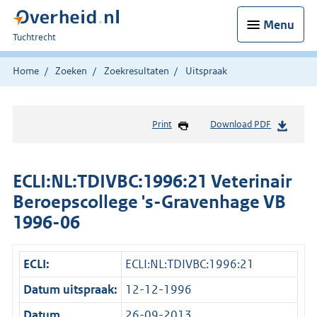
Menu
U
Tuchtrecht
bent
hier:
Home
Zoeken
Zoekresultaten
Uitspraak
Print
Download PDF
ECLI:NL:TDIVBC:1996:21 Veterinair
Beroepscollege 's-Gravenhage VB
1996-06
ECLI:
ECLI:NL:TDIVBC:1996:21
Datum uitspraak:
12-12-1996
Datum
26-09-2013