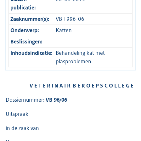
publicatie:
Zaaknummer(s):
VB 1996-06
Onderwerp:
Katten
Beslissingen:
Inhoudsindicatie:
Behandeling kat met
plasproblemen.
V E T E R I N A I R B E R O E P S C O L L E G E
Dossiernummer:
VB 96/06
Uitspraak
in de zaak van