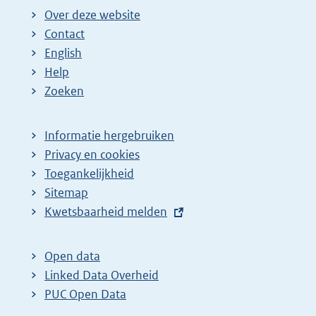
Over deze website
Contact
English
Help
Zoeken
Informatie hergebruiken
Privacy en cookies
Toegankelijkheid
Sitemap
E
Kwetsbaarheid melden
x
t
Open data
e
Linked Data Overheid
r
PUC Open Data
n