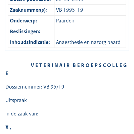
Zaaknummer(s):
VB 1995-19
Onderwerp:
Paarden
Beslissingen:
Inhoudsindicatie:
Anaesthesie en nazorg paard
V E T E R I N A I R B E R O E P S C O L L E G
E
Dossiernummer: VB 95/19
Uitspraak
in de zaak van:
X
,