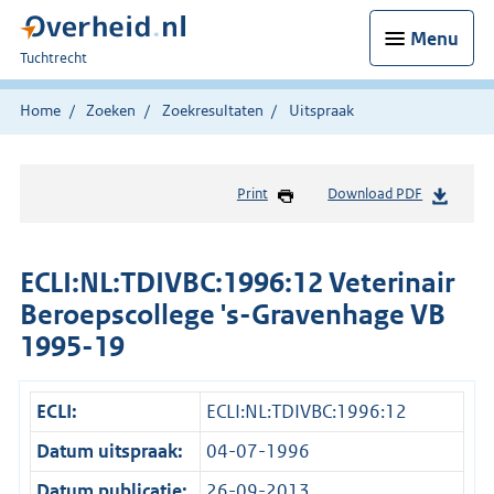
Menu
U
Tuchtrecht
bent
hier:
Home
Zoeken
Zoekresultaten
Uitspraak
Print
Download PDF
ECLI:NL:TDIVBC:1996:12 Veterinair
Beroepscollege 's-Gravenhage VB
1995-19
ECLI:
ECLI:NL:TDIVBC:1996:12
Datum uitspraak:
04-07-1996
Datum publicatie:
26-09-2013