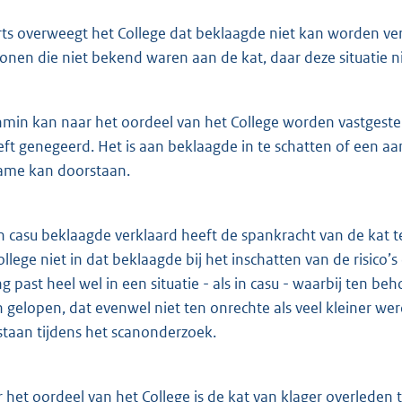
s overweegt het College dat beklaagde niet kan worden ve
onen die niet bekend waren aan de kat, daar deze situatie
in kan naar het oordeel van het College worden vastgeste
eft genegeerd. Het is aan beklaagde in te schatten of een a
ame kan doorstaan.
n casu beklaagde verklaard heeft de spankracht van de kat t
ollege niet in dat beklaagde bij het inschatten van de risico
ng past heel wel in een situatie - als in casu - waarbij ten 
 gelopen, dat evenwel niet ten onrechte als veel kleiner wer
taan tijdens het scanonderzoek.
het oordeel van het College is de kat van klager overleden t