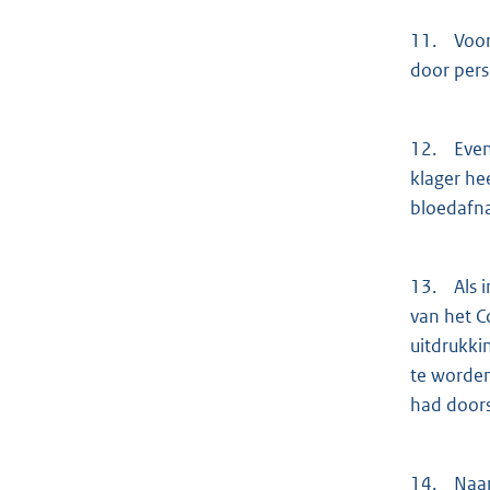
11. Voort
door pers
12. Evenm
klager he
bloedafn
13. Als i
van het C
uitdrukki
te worden
had doors
14. Naar 