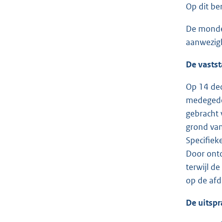
Op dit be
De mondel
aanwezigh
De vastst
Op 14 dec
medegedee
gebracht 
grond van
Specifiek
Door onto
terwijl d
op de afd
De uitspr