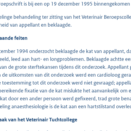
roepschrift is bij een op 19 december 1995 binnengekomen 
inge behandeling ter zitting van het Veterinair Beroepscoll
eid van appellant en beklaagde.
aande feiten
ember 1994 onderzocht beklaagde de kat van appellant, daar
ld, leed aan hart- en longproblemen. Beklaagde achtte een
van de grote sterftekansen tijdens dit onderzoek. Appellan
 de uitkomsten van dit onderzoek werd een cardioloog gera
e toestemming tot dit onderzoek werd niet gevraagd; appell
ereikende fixatie van de kat mislukte het aanvankelijk om 
e kat door een ander persoon werd gefixeerd, trad grote be
eling anaesthesiologie is de kat aan een hartstilstand overle
aak van het Veterinair Tuchtcollege