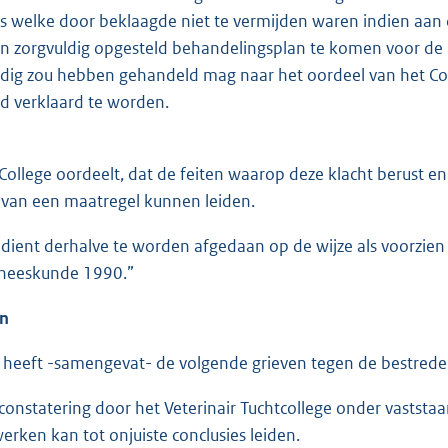
o’s welke door beklaagde niet te vermijden waren indien aa
n zorgvuldig opgesteld behandelingsplan te komen voor de ka
dig zou hebben gehandeld mag naar het oordeel van het Co
 verklaard te worden.
ollege oordeelt, dat de feiten waarop deze klacht berust en
van een maatregel kunnen leiden.
 dient derhalve te worden afgedaan op de wijze als voorzien i
eneeskunde 1990.”
en
 heeft -samengevat- de volgende grieven tegen de bestrede
statering door het Veterinair Tuchtcollege onder vaststaan
werken kan tot onjuiste conclusies leiden.