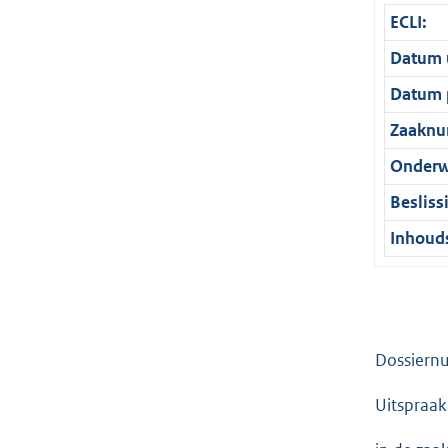
ECLI:
Datum u
Datum p
Zaaknu
Onderw
Besliss
Inhouds
Dossiern
Uitspraak