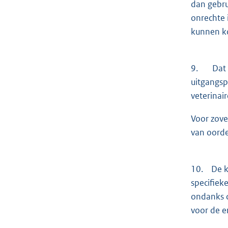
dan gebru
onrechte 
kunnen ko
9. Dat ui
uitgangsp
veterinai
Voor zove
van oorde
10. De kl
specifiek
ondanks d
voor de er