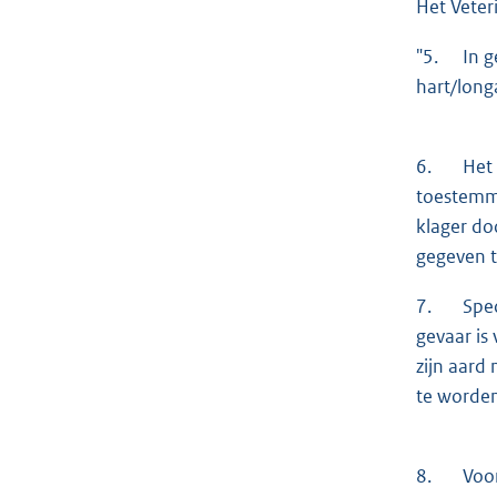
Het Veter
"5. In ge
hart/long
6. Het Co
toestemmi
klager do
gegeven t
7. Specif
gevaar is
zijn aard
te worden
8. Voorzo