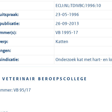
ECLI:NL:TDIVBC:1996:10
itspraak:
23-05-1996
ublicatie:
26-09-2013
mmer(s):
VB 1995-17
erp:
Katten
ingen:
indicatie:
Onderzoek kat met hart- en 
V E T E R I N A I R B E R O E P S C O L L E G E
ummer: VB 95/17