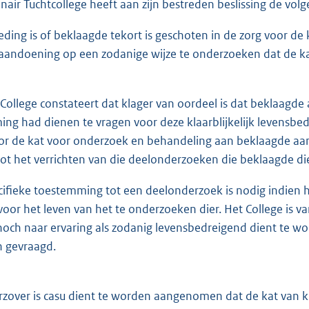
inair Tuchtcollege heeft aan zijn bestreden beslissing de vo
ding is of beklaagde tekort is geschoten in de zorg voor de 
aandoening op een zodanige wijze te onderzoeken dat de ka
llege constateert dat klager van oordeel is dat beklaagde
ng had dienen te vragen voor deze klaarblijkelijk levensbed
or de kat voor onderzoek en behandeling aan beklaagde aan
ot het verrichten van die deelonderzoeken die beklaagde die
ieke toestemming tot een deelonderzoek is nodig indien het
 voor het leven van het te onderzoeken dier. Het College is
 noch naar ervaring als zodanig levensbedreigend dient te 
 gevraagd.
ver is casu dient te worden aangenomen dat de kat van kla