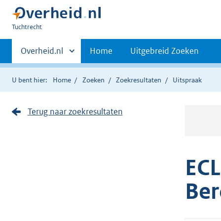
U
Tuchtrecht
bent
Primaire
hier:
Andere
Overheid.nl
Home
Uitgebreid Zoeken
sites
navigatie
binnen
U bent hier:
Home
Zoeken
Zoekresultaten
Uitspraak
Terug naar zoekresultaten
ECL
Ber