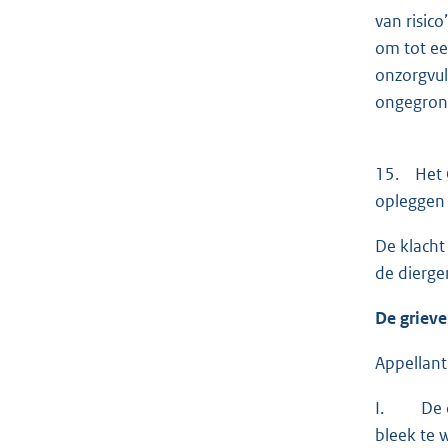
van risic
om tot ee
onzorgvul
ongegrond
15. Het C
opleggen 
De klacht
de dierg
De griev
Appellant
I. De con
bleek te 