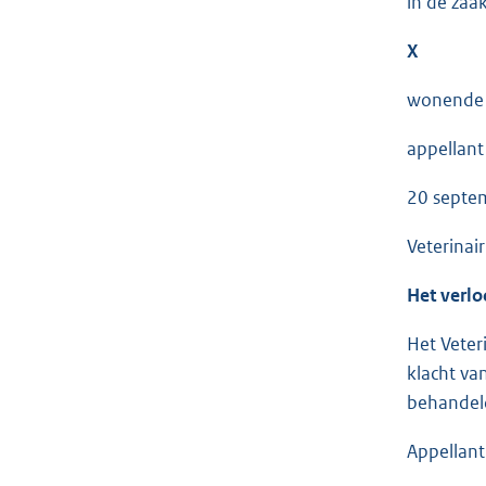
in de zaa
X
wonende 
appellant
20 septe
Veterinai
Het verlo
Het Veter
klacht va
behandel
Appellant