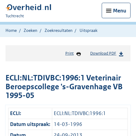
Menu
U
Tuchtrecht
bent
hier:
Home
Zoeken
Zoekresultaten
Uitspraak
Print
Download PDF
ECLI:NL:TDIVBC:1996:1 Veterinair
Beroepscollege 's-Gravenhage VB
1995-05
ECLI:
ECLI:NL:TDIVBC:1996:1
Datum uitspraak:
14-03-1996
Datum
24-09-2013