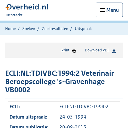
Menu
U
Tuchtrecht
bent
hier:
Home
Zoeken
Zoekresultaten
Uitspraak
Print
Download PDF
ECLI:NL:TDIVBC:1994:2 Veterinair
Beroepscollege 's-Gravenhage
VB0002
ECLI:
ECLI:NL:TDIVBC:1994:2
Datum uitspraak:
24-03-1994
Datum publicatie:
20-09-2013