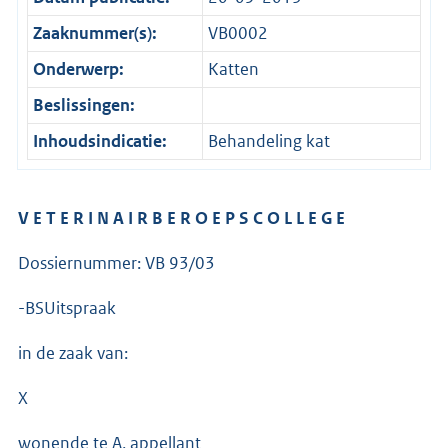
Zaaknummer(s):
VB0002
Onderwerp:
Katten
Beslissingen:
Inhoudsindicatie:
Behandeling kat
V E T E R I N A I R B E R O E P S C O L L E G E
Dossiernummer: VB 93/03
-BSUitspraak
in de zaak van:
X
wonende te A, appellant