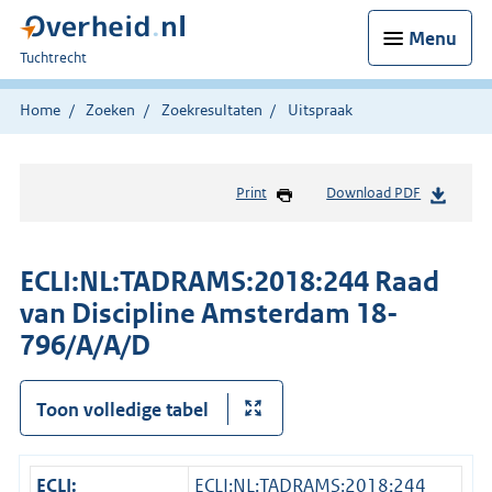
Menu
U
Tuchtrecht
bent
hier:
Home
Zoeken
Zoekresultaten
Uitspraak
Print
Download PDF
ECLI:NL:TADRAMS:2018:244 Raad
van Discipline Amsterdam 18-
796/A/A/D
Toon volledige tabel
ECLI:
ECLI:NL:TADRAMS:2018:244