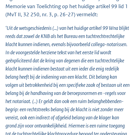
Memorie van Toelichting op het huidige artikel 99 lid 1
(MvT II, 32 250, nr. 3, p. 26-27) vermeldt:
‘Uit de wetsgeschiedenis (…) van het huidige artikel 99 Wna blijkt
reeds dat zowel de KNB als het Bureau een tuchtrechtrechtelijke
klacht kunnen indienen, evenals bijvoorbeeld collega-notarissen.
In de voorgestelde herziene tekst van het eerste lid wordt
geëxpliciteerd dat de kring van degenen die een tuchtrechtelijke
klacht kunnen indienen bestaat uit een ieder die enig redelijk
belang heeft bij de indiening van een klacht. Dit belang kan
volgen uit betrokkenheid bij een specifieke zaak of bestaan uit een
belang bij de handhaving van de beroepsnormen en -regels voor
het notariaat. (..) Er geldt dan ook een ruim belanghebbenden-
begrip: een rechtstreeks belang bij de klacht is niet zonder meer
vereist, ook een indirect of afgeleid belang van de klager kan
grond zijn voor ontvankelijkheid. Hiermee is een ruime toegang
tot de tuchtrechtelijke klachtprocedure beoogd ter ondersteuning