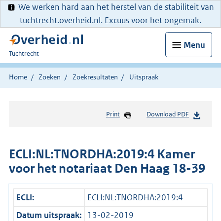
We werken hard aan het herstel van de stabiliteit van
tuchtrecht.overheid.nl. Excuus voor het ongemak.
Menu
U
Tuchtrecht
bent
hier:
Home
Zoeken
Zoekresultaten
Uitspraak
Print
Download PDF
ECLI:NL:TNORDHA:2019:4 Kamer
voor het notariaat Den Haag 18-39
ECLI:
ECLI:NL:TNORDHA:2019:4
Datum uitspraak:
13-02-2019