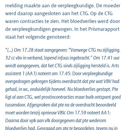
melding maakte aan de verpleegkundige. De moeder
werd daarop aangesloten aan het CTG. Op de CTG
waren contracties te zien. Het bloedverlies werd door
de verpleegkundigen gewogen. In het Prismarapport
staat het volgende genoteerd:
“(…) Om 17.28 staat aangegeven: “Vanwege CTG nu zijligging.
32 cc vbv in verband, lopend infuus ingebracht.” Om 17.41 uur
wordt aangegeven, dat het CTG sinds zijligging hersteld is. Arts
assistent 1 (AA1) noteert om 17.45: Door verpleegkundige
overgedragen gekregen tijdens overdracht dat pte wat VBV had
gehad, in wc, onduidelijk hoeveel. Nu bloedverlies gestopt. Pte
ligt al aan CTG, wel prostincontracties maar buik ontspant goed
tussendoor. Afgesproken dat pte na de overdracht beoordeeld
moet worden tenzij opnieuw VBV. Om 17.59 noteert AA1:
Daarna door vpk aan vlk doorgegeven dat pte wederom
bloedverlies had. Gevraagd om pte te beoordelen, tevens nu in