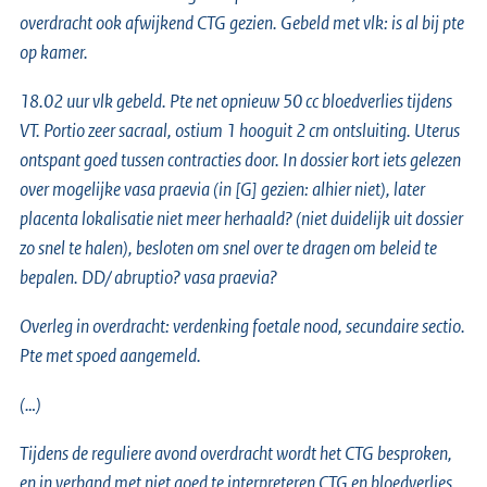
overdracht ook afwijkend CTG gezien. Gebeld met vlk: is al bij pte
op kamer.
18.02 uur vlk gebeld. Pte net opnieuw 50 cc bloedverlies tijdens
VT. Portio zeer sacraal, ostium 1 hooguit 2 cm ontsluiting. Uterus
ontspant goed tussen contracties door. In dossier kort iets gelezen
over mogelijke vasa praevia (in [G] gezien: alhier niet), later
placenta lokalisatie niet meer herhaald? (niet duidelijk uit dossier
zo snel te halen), besloten om snel over te dragen om beleid te
bepalen. DD/ abruptio? vasa praevia?
Overleg in overdracht: verdenking foetale nood, secundaire sectio.
Pte met spoed aangemeld.
(…)
Tijdens de reguliere avond overdracht wordt het CTG besproken,
en in verband met niet goed te interpreteren CTG en bloedverlies