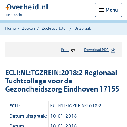
Menu
U
Tuchtrecht
bent
hier:
Home
Zoeken
Zoekresultaten
Uitspraak
Print
Download PDF
ECLI:NL:TGZREIN:2018:2 Regionaal
Tuchtcollege voor de
Gezondheidszorg Eindhoven 17155
ECLI:
ECLI:NL:TGZREIN:2018:2
Datum uitspraak:
10-01-2018
Datum
10-01-2018