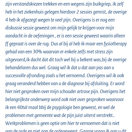
zijn verstandskiezen trekken en een wegens zijn buikgriep, ik zelf
heb in het ziekenhuis gelegen hierdoor 2 sessies gemist, de overige
4 heb ik afgezegt wegen te veel pijn. Overigens is er nog een
diskussie sessie geweest om mijn gelijk te krijgen voor mijn
aandacht in de oefeningen , er is een sessie geweest waarin alleen
ff gepraat is over de rug. Dus al bij al heb ik maar een fysiotherapy
gehad van een 30% waarvan er enkele zelfs met stress zijn
uitgevoerd,ik dacht dat dit toch wel bij u bekent was,bij de overige
behandelaren dus wel. Graag wil ik dat u dat aan pas aan u
succesvolle afronding zoals u het vernoemd. Overigens wil ik ook
graag veranderd hebben van u de diagnose bij afsluiting. Er word
hier niet gesproken over mijn schouder artrose pijn. Overigens het
belangrijkste onderwerp word ook niet over gesproken waarvoor
ik een 40tal maal bbij de psygologie ben geweest, en wel de
problemen met gemeente wat de pijn juist uiterst verstrekt..
Werkproblemen is geen optie om hier te vernoemen dat is niet
aan de orde en niet aan de ordegeweest. Gaarne vraag ik aan u dit