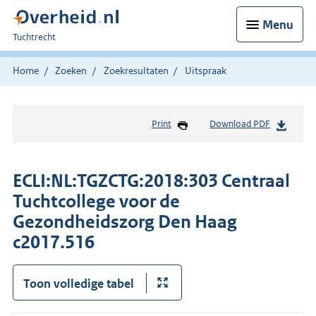
Menu
U
Tuchtrecht
bent
hier:
Home
Zoeken
Zoekresultaten
Uitspraak
Print
Download PDF
ECLI:NL:TGZCTG:2018:303 Centraal
Tuchtcollege voor de
Gezondheidszorg Den Haag
c2017.516
Toon volledige tabel