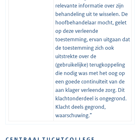
relevante informatie over zijn
behandeling uit te wisselen. De
hoofbehandelaar mocht, gelet
op deze verleende
toestemming, ervan uitgaan dat
de toestemming zich ook
uitstrekte over de
(gebruikelijke) terugkoppeling
die nodig was met het oog op
een goede continuïteit van de
aan klager verleende zorg. Dit
klachtonderdeel is ongegrond.
Klacht deels gegrond,
waarschuwing.”
C E N T R A A L T U C H T C O L L E G E