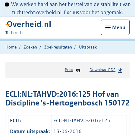
We werken hard aan het herstel van de stabiliteit van
tuchtrecht.overheid.nl. Excuus voor het ongemak.
Menu
U
Tuchtrecht
bent
hier:
Home
Zoeken
Zoekresultaten
Uitspraak
Print
Download PDF
ECLI:NL:TAHVD:2016:125 Hof van
Discipline 's-Hertogenbosch 150172
ECLI:
ECLI:NL:TAHVD:2016:125
Datum uitspraak:
13-06-2016