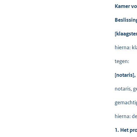
Kamer voo
Beslissin
[klaagster
hierna: kl
tegen:
[notaris],
notaris, g
gemachtig
hierna: de
1. Het pr