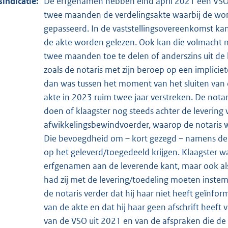
indicatie:
De erfgenamen hebben eind april 2021 een VSO 
twee maanden de verdelingsakte waarbij de won
gepasseerd. In de vaststellingsovereenkomst kan
de akte worden gelezen. Ook kan die volmacht n
twee maanden toe te delen of anderszins uit d
zoals de notaris met zijn beroep op een implicie
dan was tussen het moment van het sluiten van 
akte in 2023 ruim twee jaar verstreken. De not
doen of klaagster nog steeds achter de leverin
afwikkelingsbewindvoerder, waarop de notaris wij
Die bevoegdheid om – kort gezegd – namens de b
op het geleverd/toegedeeld krijgen. Klaagster wa
erfgenamen aan de leverende kant, maar ook als
had zij met de levering/toedeling moeten instem
de notaris verder dat hij haar niet heeft geïnf
van de akte en dat hij haar geen afschrift heeft 
van de VSO uit 2021 en van de afspraken die d