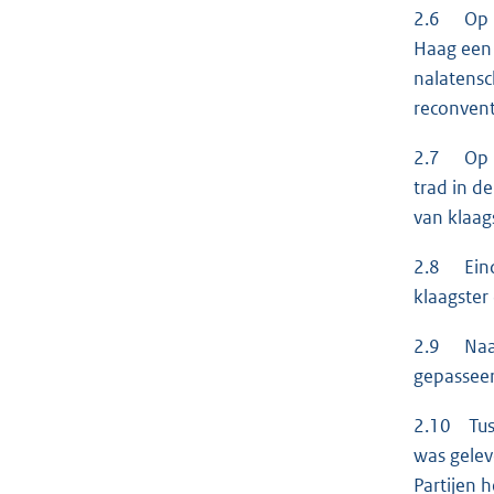
2.6 Op 17
Haag een 
nalatensc
reconvent
2.7 Op 9 
trad in d
van klaags
2.8 Eind 
klaagster
2.9 Naar 
gepasseer
2.10 Tuss
was gelev
Partijen 