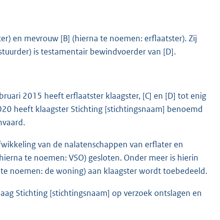
r) en mevrouw [B] (hierna te noemen: erflaatster). Zij
bestuurder) is testamentair bewindvoerder van [D].
uari 2015 heeft erflaatster klaagster, [C] en [D] tot enig
20 heeft klaagster Stichting [stichtingsnaam] benoemd
nvaard.
wikkeling van de nalatenschappen van erflater en
(hierna te noemen: VSO) gesloten. Onder meer is hierin
a te noemen: de woning) aan klaagster wordt toebedeeld.
ag Stichting [stichtingsnaam] op verzoek ontslagen en