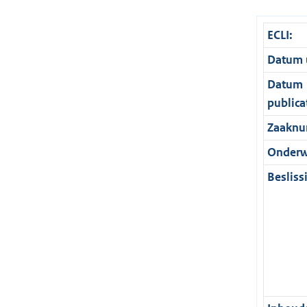
ECLI:
Datum u
Datum
publica
Zaaknu
Onderw
Besliss