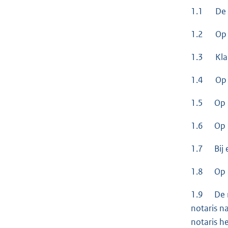
1.1 De Ka
1.2 Op 26
1.3 Klaag
1.4 Op 11
1.5 Op 11
1.6 Op 30
1.7 Bij e
1.8 Op 6
1.9 De m
notaris n
notaris h