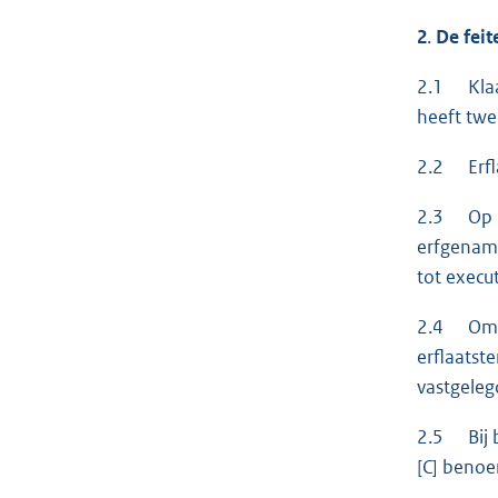
2
.
De feit
2.1 Klaag
heeft twee
2.2 Erfla
2.3 Op 16 
erfgename
tot execu
2.4 Omdat
erflaatst
vastgeleg
2.5 Bij b
[C] benoe