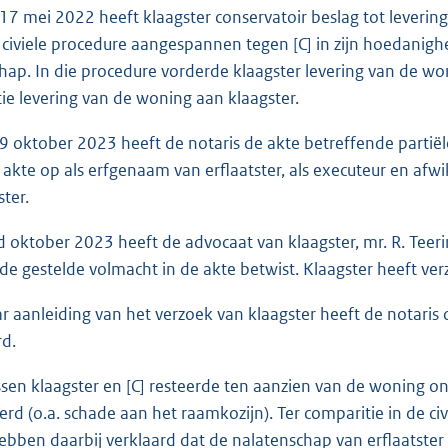
 mei 2022 heeft klaagster conservatoir beslag tot levering
civiele procedure aangespannen tegen [C] in zijn hoedanig
hap. In die procedure vorderde klaagster levering van de wo
ie levering van de woning aan klaagster.
oktober 2023 heeft de notaris de akte betreffende partiële
e akte op als erfgenaam van erflaatster, als executeur en afw
ter.
oktober 2023 heeft de advocaat van klaagster, mr. R. Teerink
 de gestelde volmacht in de akte betwist. Klaagster heeft ve
aanleiding van het verzoek van klaagster heeft de notaris
d.
en klaagster en [C] resteerde ten aanzien van de woning on
erd (o.a. schade aan het raamkozijn). Ter comparitie in de ci
hebben daarbij verklaard dat de nalatenschap van erflaatster 