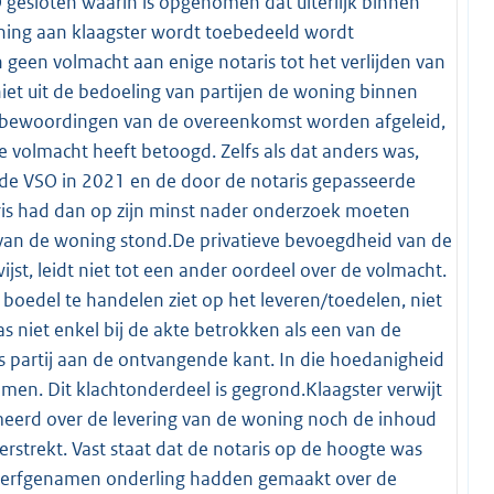
gesloten waarin is opgenomen dat uiterlijk binnen
ing aan klaagster wordt toebedeeld wordt
 geen volmacht aan enige notaris tot het verlijden van
iet uit de bedoeling van partijen de woning binnen
e bewoordingen van de overeenkomst worden afgeleid,
te volmacht heeft betoogd. Zelfs als dat anders was,
de VSO in 2021 en de door de notaris gepasseerde
aris had dan op zijn minst nader onderzoek moeten
g van de woning stond.De privatieve bevoegdheid van de
st, leidt niet tot een ander oordeel over de volmacht.
oedel te handelen ziet op het leveren/toedelen, niet
s niet enkel bij de akte betrokken als een van de
 partij aan de ontvangende kant. In die hoedanigheid
men. Dit klachtonderdeel is gegrond.Klaagster verwijt
ormeerd over de levering van de woning noch de inhoud
verstrekt. Vast staat dat de notaris op de hoogte was
e erfgenamen onderling hadden gemaakt over de