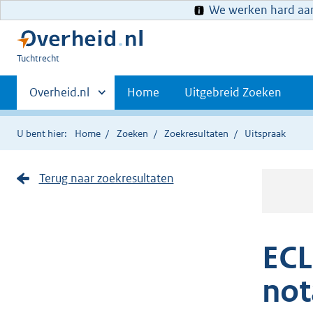
We werken hard aan 
U
Tuchtrecht
bent
Primaire
hier:
Andere
Overheid.nl
Home
Uitgebreid Zoeken
sites
navigatie
binnen
U bent hier:
Home
Zoeken
Zoekresultaten
Uitspraak
Terug naar zoekresultaten
ECL
not