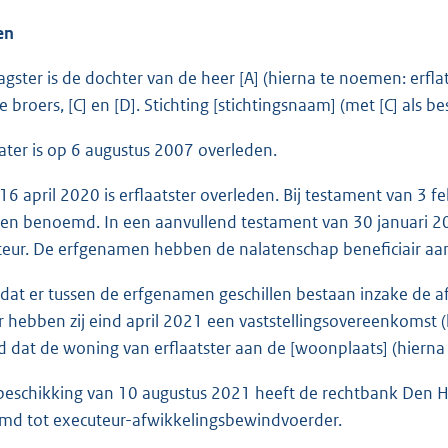
en
ster is de dochter van de heer [A] (hierna te noemen: erflate
 broers, [C] en [D]. Stichting [stichtingsnaam] (met [C] als 
ter is op 6 augustus 2007 overleden.
april 2020 is erflaatster overleden. Bij testament van 3 febr
n benoemd. In een aanvullend testament van 30 januari 20
teur. De erfgenamen hebben de nalatenschap beneficiair aa
 er tussen de erfgenamen geschillen bestaan inzake de af
er hebben zij eind april 2021 een vaststellingsovereenkomst 
d dat de woning van erflaatster aan de [woonplaats] (hiern
eschikking van 10 augustus 2021 heeft de rechtbank Den Ha
md tot executeur-afwikkelingsbewindvoerder.