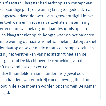
 erflaatster. Klaagster had recht op een concept van
s zelfstandige partij de woning kreeg toegedeeld, maar
kelingsbewindvoerder werd vertegenwoordigd. Hoewel
er toekwam en in zoverre verzoeksters instemming
een erfgenaam van belang om daar desnoods op een
en klaagster niet op de hoogte was van het passeren
 de woning op haar was het van belang dat zij zo snel
et daarop en zeker nu de notaris de complexiteit van
hij het verstrekken van het afschrift niet aan de
 is gegrond.De klacht over de vermelding van de
eeft miskend dat de executeur-
ichzelf handelde, maar in onderhavig geval ook
tijen hadden, wat er ook zij van de bevoegdheid om
genoot in de akte moeten worden opgenomen.De Kamer
elegd.