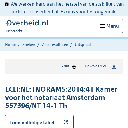
We werken hard aan het herstel van de stabiliteit van
tuchtrecht.overheid.nl. Excuus voor het ongemak.
Menu
U
Tuchtrecht
bent
hier:
Home
Zoeken
Zoekresultaten
Uitspraak
Print
Download PDF
ECLI:NL:TNORAMS:2014:41 Kamer
voor het notariaat Amsterdam
557396/NT 14-1 Th
Toon volledige tabel