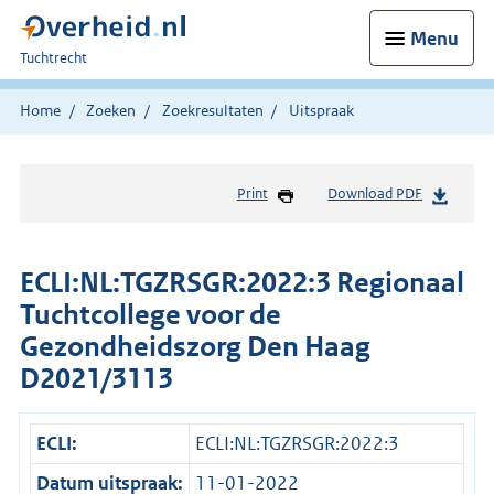
Menu
U
Tuchtrecht
bent
hier:
Home
Zoeken
Zoekresultaten
Uitspraak
Print
Download PDF
ECLI:NL:TGZRSGR:2022:3 Regionaal
Tuchtcollege voor de
Gezondheidszorg Den Haag
D2021/3113
ECLI:
ECLI:NL:TGZRSGR:2022:3
Datum uitspraak:
11-01-2022