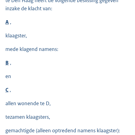
te Den Haag heeft de volgende beslissing gegeven
inzake de klacht van:
A
,
klaagster,
mede klagend namens:
B
,
en
C
,
allen wonende te D,
tezamen klaagsters,
gemachtigde (alleen optredend namens klaagster):