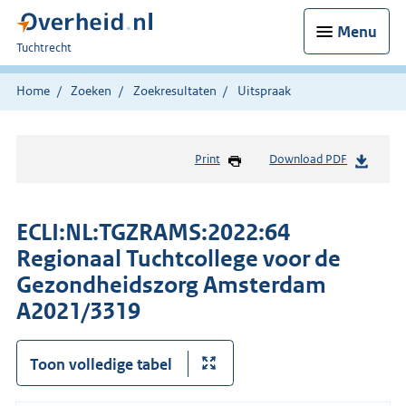
Menu
U
Tuchtrecht
bent
hier:
Home
Zoeken
Zoekresultaten
Uitspraak
Print
Download PDF
ECLI:NL:TGZRAMS:2022:64
Regionaal Tuchtcollege voor de
Gezondheidszorg Amsterdam
A2021/3319
Toon volledige tabel