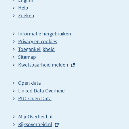
English
Help
Zoeken
Informatie hergebruiken
Privacy en cookies
Toegankelijkheid
Sitemap
E
Kwetsbaarheid melden
x
t
Open data
e
Linked Data Overheid
r
PUC Open Data
n
e
MijnOverheid.nl
l
E
Rijksoverheid.nl
i