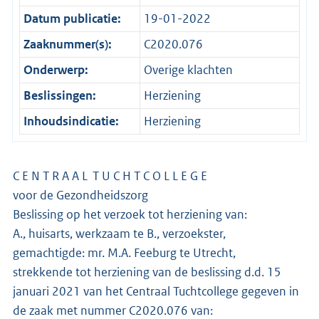
Datum publicatie:
19-01-2022
Zaaknummer(s):
C2020.076
Onderwerp:
Overige klachten
Beslissingen:
Herziening
Inhoudsindicatie:
Herziening
C E N T R A A L T U C H T C O L L E G E
voor de Gezondheidszorg
Beslissing op het verzoek tot herziening van:
A., huisarts, werkzaam te B., verzoekster,
gemachtigde: mr. M.A. Feeburg te Utrecht,
strekkende tot herziening van de beslissing d.d. 15
januari 2021 van het Centraal Tuchtcollege gegeven in
de zaak met nummer C2020.076 van: