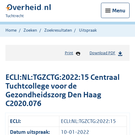
Menu
U
Tuchtrecht
bent
hier:
Home
Zoeken
Zoekresultaten
Uitspraak
Print
Download PDF
ECLI:NL:TGZCTG:2022:15 Centraal
Tuchtcollege voor de
Gezondheidszorg Den Haag
C2020.076
ECLI:
ECLI:NL:TGZCTG:2022:15
Datum uitspraak:
10-01-2022