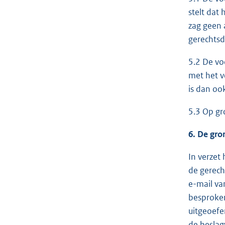
stelt dat
zag geen 
gerechts
5.2 De vo
met het v
is dan oo
5.3 Op gr
6. De gro
In verzet
de gerech
e-mail va
besproken
uitgeoefe
de beslag