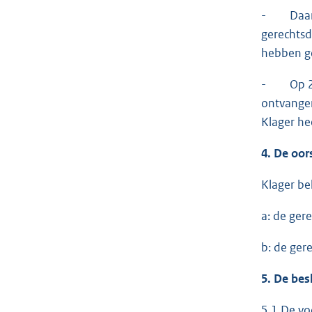
- Daarop 
gerechtsd
hebben ge
- Op 28 
ontvangen
Klager he
4. De oor
Klager be
a: de ger
b: de ger
5. De bes
5.1 De vo