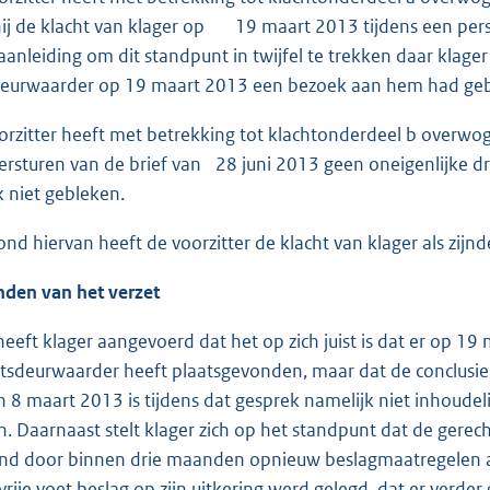
 hij de klacht van klager op 19 maart 2013 tijdens een per
aanleiding om dit standpunt in twijfel te trekken daar klager
deurwaarder op 19 maart 2013 een bezoek aan hem had geb
orzitter heeft met betrekking tot klachtonderdeel b overwo
ersturen van de brief van 28 juni 2013 geen oneigenlijke dr
k niet gebleken.
ond hiervan heeft de voorzitter de klacht van klager als zij
nden van het verzet
 heeft klager aangevoerd dat het op zich juist is dat er op 
tsdeurwaarder heeft plaatsgevonden, maar dat de conclusie d
n 8 maart 2013 is tijdens dat gesprek namelijk niet inhoude
. Daarnaast stelt klager zich op het standpunt dat de gerec
nd door binnen drie maanden opnieuw beslagmaatregelen aan
vrije voet beslag op zijn uitkering werd gelegd, dat er verde