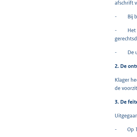
afschrift
- Bij bri
- Het ver
gerechtsd
- De uit
2. De ont
Klager he
de voorzi
3. De fei
Uitgegaan
- Op 13 