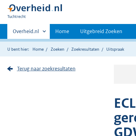
U
Tuchtrecht
bent
Primaire
hier:
Andere
Overheid.nl
Home
Uitgebreid Zoeken
sites
navigatie
binnen
U bent hier:
Home
Zoeken
Zoekresultaten
Uitspraak
Terug naar zoekresultaten
ECL
ger
GD