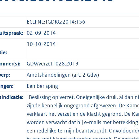
ECLI:NL:TGDKG:2014:156
itspraak:
02-09-2014
10-10-2014
tie:
mmer(s):
GDWverzet1028.2013
erp:
Ambtshandelingen (art. 2 Gdw)
ingen:
Een berisping
indicatie:
Beslissing op verzet. Oneigenlijke druk, al dan n
zijnde kennelijk ongegrond afgewezen. De Kamer 
verklaart het verzet en de klacht gegrond. De 
worden verwacht dat hij e-mails met betrekking 
een redelijke termijn beantwoordt. Onvoldoend
in een met klager gehouden gesprek. De gerechts