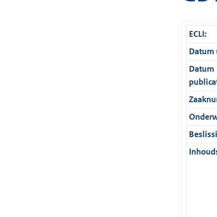
ECLI:
Datum u
Datum
publica
Zaaknu
Onderw
Besliss
Inhouds