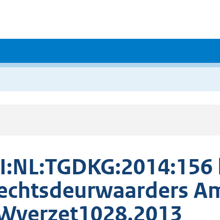
I:NL:TGDKG:2014:156
echtsdeurwaarders A
Wverzet1028.2013