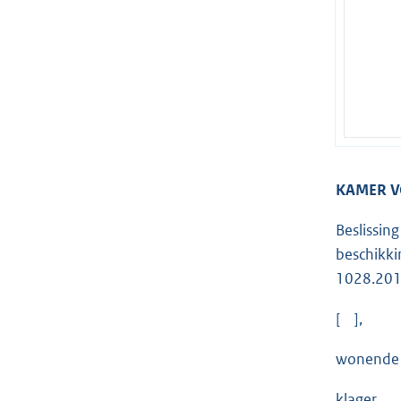
KAMER 
Beslissin
beschikk
1028.2013
[ ],
wonende 
klager,