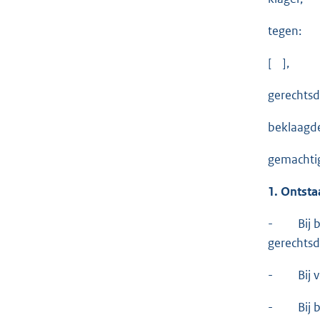
tegen:
[ ],
gerechtsd
beklaagd
gemachtig
1. Ontsta
- Bij bri
gerechtsd
- Bij ver
- Bij bes