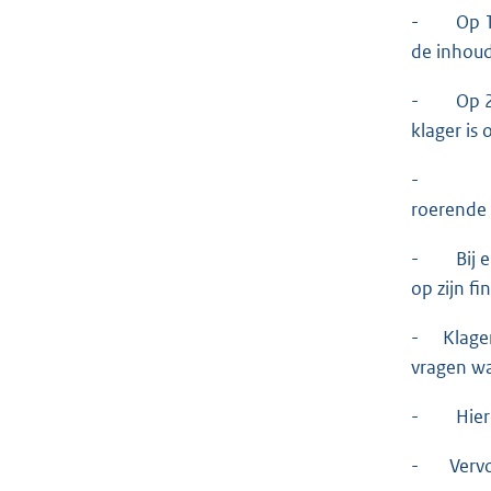
- Op 11 j
de inhoud
- Op 20 m
klager is
- Bij br
roerende 
- Bij e-m
op zijn fi
- Klager 
vragen w
- Hierop
- Vervolg