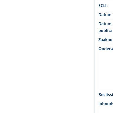
ECLI:
Datum u
Datum
publica
Zaaknu
Onderw
Besliss
Inhouds