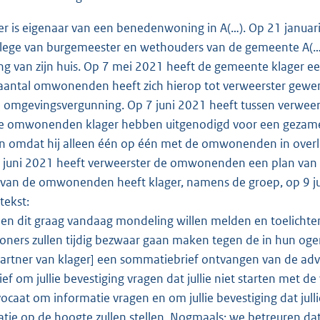
r is eigenaar van een benedenwoning in A(…). Op 21 januar
ollege van burgemeester en wethouders van de gemeente A(…
g van zijn huis. Op 7 mei 2021 heeft de gemeente klager 
antal omwonenden heeft zich hierop tot verweerster gewen
 omgevingsvergunning. Op 7 juni 2021 heeft tussen verwe
 omwonenden klager hebben uitgenodigd voor een gezamenli
n omdat hij alleen één op één met de omwonenden in overl
 juni 2021 heeft verweerster de omwonenden een plan va
an de omwonenden heeft klager, namens de groep, op 9 ju
tekst:
n dit graag vandaag mondeling willen melden en toelichten, m
ners zullen tijdig bezwaar gaan maken tegen de in hun ogen t
partner van klager] een sommatiebrief ontvangen van de adv
ief om jullie bevestiging vragen dat jullie niet starten met d
vocaat om informatie vragen en om jullie bevestiging dat ju
ie op de hoogte zullen stellen. Nogmaals: we betreuren dat 