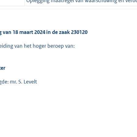
Oplegging maatregel van waarschuwing en vero
g van 18 maart 2024 in de zaak 230120
eiding van het hoger beroep van:
ter
de: mr. S. Levelt