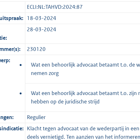
ECLI:NL:TAHVD:2024:87
itspraak:
18-03-2024
28-03-2024
tie:
mmer(s):
230120
erp:
Wat een behoorlijk advocaat betaamt t.o. de w
nemen zorg
Wat een behoorlijk advocaat betaamt t.o. zij
hebben op de juridische strijd
ingen:
Regulier
indicatie:
Klacht tegen advocaat van de wederpartij in een 
deels vernietigd. Ten aanzien van het informeren