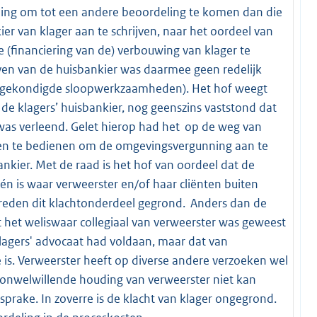
ding om tot een andere beoordeling te komen dan die
er van klager aan te schrijven, naar het oordeel van
e (financiering van de) verbouwing van klager te
jven van de huisbankier was daarmee geen redelijk
ngekondigde sloopwerkzaamheden). Het hof weegt
de klagers’ huisbankier, nog geenszins vaststond dat
was verleend. Gelet hierop had het op de weg van
en te bedienen om de omgevingsvergunning aan te
ankier. Met de raad is het hof van oordeel dat de
één is waar verweerster en/of haar cliënten buiten
 reden dit klachtonderdeel gegrond. Anders dan de
t het weliswaar collegiaal van verweerster was geweest
lagers' advocaat had voldaan, maar dat van
 is. Verweerster heeft op diverse andere verzoeken wel
n onwelwillende houding van verweerster niet kan
rake. In zoverre is de klacht van klager ongegrond.