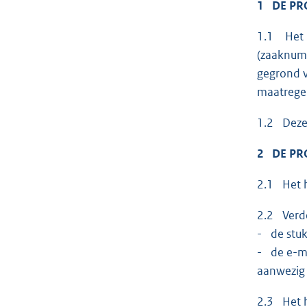
1 DE PR
1.1 Het h
(zaaknumm
gegrond v
maatregel
1.2 Deze 
2 DE PR
2.1 Het h
2.2 Verde
- de stuk
- de e-ma
aanwezig 
2.3 Het h