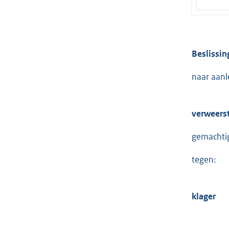
Beslissin
naar aanl
verweers
gemachtig
tegen:
klager