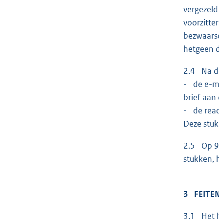
vergezeld
voorzitte
bezwaarsc
hetgeen d
2.4 Na de
- de e-ma
brief aan
- de reac
Deze stuk
2.5 Op 9 
stukken, 
3 FEITE
3.1 Het h