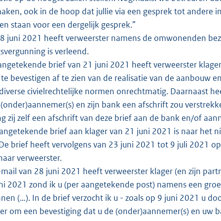
ken, ook in de hoop dat jullie via een gesprek tot andere i
en staan voor een dergelijk gesprek.”
8 juni 2021 heeft verweerster namens de omwonenden bezw
vergunning is verleend.
angetekende brief van 21 juni 2021 heeft verweerster kl
 te bevestigen af te zien van de realisatie van de aanbouw
iverse civielrechtelijke normen onrechtmatig. Daarnaast heef
 (onder)aannemer(s) en zijn bank een afschrift zou verstrekke
ng zij zelf een afschrift van deze brief aan de bank en/of aa
ngetekende brief aan klager van 21 juni 2021 is naar het 
e brief heeft vervolgens van 23 juni 2021 tot 9 juli 2021 o
naar verweerster.
-mail van 28 juni 2021 heeft verweerster klager (en zijn part
ni 2021 zond ik u (per aangetekende post) namens een groe
en (…). In de brief verzocht ik u - zoals op 9 juni 2021 u
r om een bevestiging dat u de (onder)aannemer(s) en uw bank