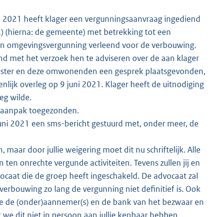
i 2021 heeft klager een vergunningsaanvraag ingediend
) (hierna: de gemeente) met betrekking tot een
een omgevingsvergunning verleend voor de verbouwing.
d met het verzoek hen te adviseren over de aan klager
erster en deze omwonenden een gesprek plaatsgevonden,
jk overleg op 9 juni 2021. Klager heeft de uitnodiging
eg wilde.
n aanpak toegezonden.
ni 2021 een sms-bericht gestuurd met, onder meer, de
aar door jullie weigering moet dit nu schriftelijk. Alle
en onrechte vergunde activiteiten. Tevens zullen jij en
ocaat die de groep heeft ingeschakeld. De advocaat zal
e verbouwing zo lang de vergunning niet definitief is. Ook
llie de (onder)aannemer(s) en de bank van het bezwaar en
we dit niet in persoon aan jullie kenbaar hebben