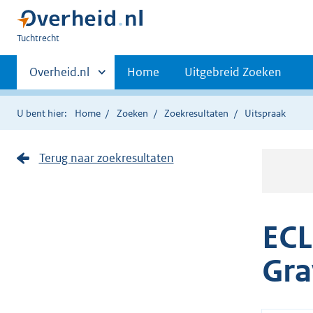
U
Tuchtrecht
bent
Primaire
hier:
Andere
Overheid.nl
Home
Uitgebreid Zoeken
sites
navigatie
binnen
U bent hier:
Home
Zoeken
Zoekresultaten
Uitspraak
Terug naar zoekresultaten
ECL
Gra