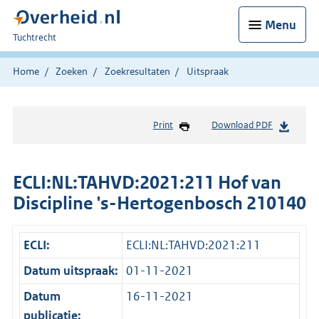
Menu
U
Tuchtrecht
bent
hier:
Home
Zoeken
Zoekresultaten
Uitspraak
Print
Download PDF
ECLI:NL:TAHVD:2021:211 Hof van
Discipline 's-Hertogenbosch 210140
ECLI:
ECLI:NL:TAHVD:2021:211
Datum uitspraak:
01-11-2021
Datum
16-11-2021
publicatie: