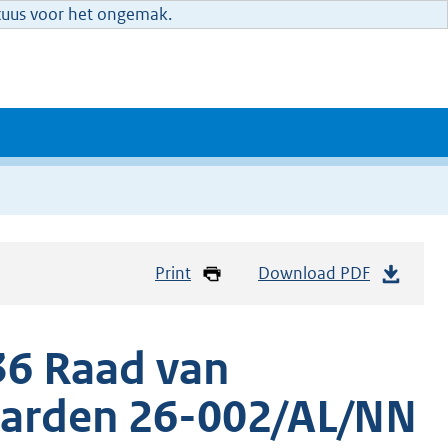
xcuus voor het ongemak.
Print
Download PDF
36 Raad van
warden 26-002/AL/NN