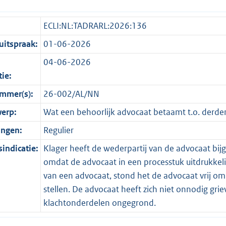
ECLI:NL:TADRARL:2026:136
itspraak:
01-06-2026
04-06-2026
tie:
mmer(s):
26-002/AL/NN
erp:
Wat een behoorlijk advocaat betaamt t.o. derde
ingen:
Regulier
indicatie:
Klager heeft de wederpartij van de advocaat bijges
omdat de advocaat in een processtuk uitdrukkelij
van een advocaat, stond het de advocaat vrij om h
stellen. De advocaat heeft zich niet onnodig grie
klachtonderdelen ongegrond.