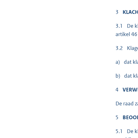
3
KLAC
3.1 De kl
artikel 4
3.2 Klage
a) dat kla
b) dat kl
4
VERW
De raad z
5
BEOO
5.1 De kl