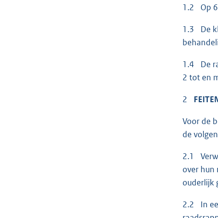
1.2 Op 6
1.3 De kl
behandeli
1.4 De ra
2 tot en 
2
FEITE
Voor de b
de volgen
2.1 Verwe
over hun 
ouderlijk
2.2 In ee
raadsrapp