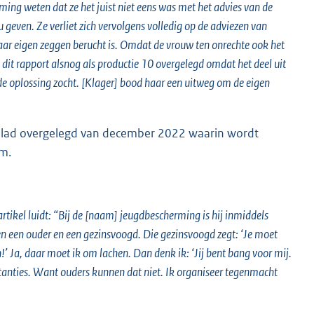
ing weten dat ze het juist niet eens was met het advies van de
 geven. Ze verliet zich vervolgens volledig op de adviezen van
 naar eigen zeggen berucht is. Omdat de vrouw ten onrechte ook het
 dit rapport alsnog als productie 10 overgelegd omdat het deel uit
 de oplossing zocht. [Klager] bood haar een uitweg om de eigen
jk blad overgelegd van december 2022 waarin wordt
um.
rtikel luidt: “Bij de [naam] jeugdbescherming is hij inmiddels
sen een ouder en een gezinsvoogd. Die gezinsvoogd zegt: ‘Je moet
!’ Ja, daar moet ik om lachen. Dan denk ik: ‘Jij bent bang voor mij.
nstanties. Want ouders kunnen dat niet. Ik organiseer tegenmacht