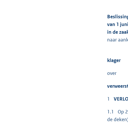
Beslissin
van 1 jun
in de za
naar aanl
klager
over
verweers
1
VERLO
1.1 Op 22
de deken)