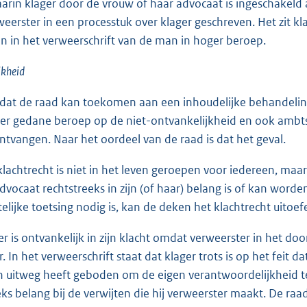
aarin klager door de vrouw of haar advocaat is ingeschakeld 
weerster in een processtuk over klager geschreven. Het zit 
n in het verweerschrift van de man in hoger beroep.
jkheid
at de raad kan toekomen aan een inhoudelijke behandeling 
er gedane beroep op de niet-ontvankelijkheid en ook ambtshal
tvangen. Naar het oordeel van de raad is dat het geval.
lachtrecht is niet in het leven geroepen voor iedereen, maa
dvocaat rechtstreeks in zijn (of haar) belang is of kan worde
telijke toetsing nodig is, kan de deken het klachtrecht uitoe
r is ontvankelijk in zijn klacht omdat verweerster in het doo
. In het verweerschrift staat dat klager trots is op het feit d
 uitweg heeft geboden om de eigen verantwoordelijkheid t
eks belang bij de verwijten die hij verweerster maakt. De raa