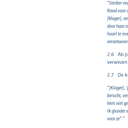
“Sterker no
Raad voor d
[klager], e
door haar a
hoort te ma
verantwoord
2.6 Als p
verwezen 
2.7 De kop
“[Klager], 
berucht, ve
hem niet ge
Ik glunder 
voor ze”.”