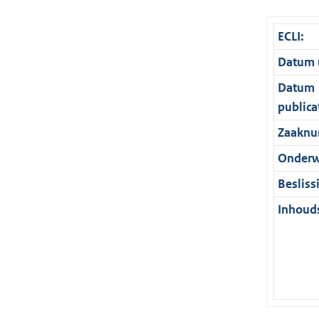
ECLI:
Datum u
Datum
publica
Zaaknu
Onderw
Besliss
Inhouds