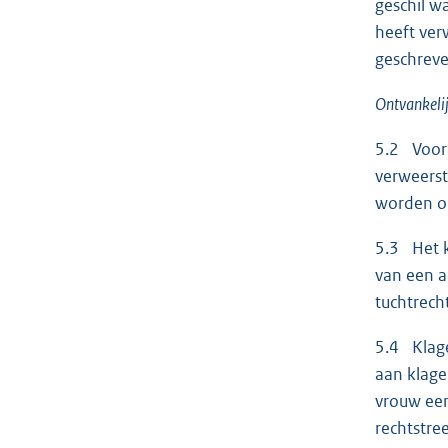
geschil w
heeft ver
geschreve
Ontvankeli
5.2 Voord
verweerst
worden on
5.3 Het k
van een a
tuchtrech
5.4 Klage
aan klager
vrouw een
rechtstre