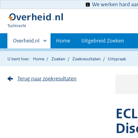
We werken hard aan 
U
Tuchtrecht
bent
Primaire
hier:
Andere
Overheid.nl
Home
Uitgebreid Zoeken
sites
navigatie
binnen
U bent hier:
Home
Zoeken
Zoekresultaten
Uitspraak
Terug naar zoekresultaten
ECL
Dis