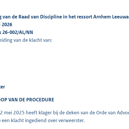
g van de Raad van Discipline in het ressort Arnhem Leeuw
i 2026
ak 26-002/AL/NN
eiding van de klacht van:
ter
OP VAN DE PROCEDURE
 mei 2025 heeft klager bij de deken van de Orde van Advo
 een klacht ingediend over verweerster.