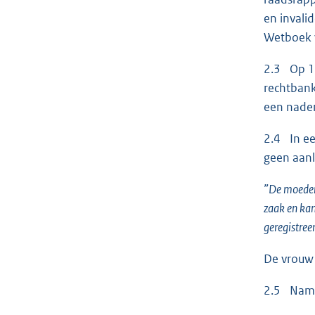
en invalid
Wetboek v
2.3 Op 16
rechtbank
een nader
2.4 In ee
geen aanl
”De moeder 
zaak en kan
geregistree
De vrouw 
2.5 Namen