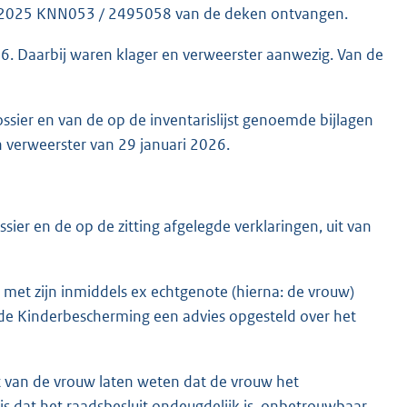
rk 2025 KNN053 / 2495058 van de deken ontvangen.
26. Daarbij waren klager en verweerster aanwezig. Van de
ier en van de op de inventarislijst genoemde bijlagen
 verweerster van 29 januari 2026.
sier en de op de zitting afgelegde verklaringen, uit van
 met zijn inmiddels ex echtgenote (hierna: de vrouw)
 de Kinderbescherming een advies opgesteld over het
 van de vrouw laten weten dat de vrouw het
 is dat het raadsbesluit ondeugdelijk is, onbetrouwbaar