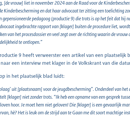
g, [de vrouw] liet in november 2024 aan de Raad voor de Kinderbescherm
e Kinderbescherming en dat haar advocaat ter zitting een toelichting zou
en gepensioneerde pedagoog (productie 9) die trots is op het feit dat hij
dvocaat ingebrachte rapport van [klager] buiten de procedure liet, wordt
ken van het procesdossier en veel zegt over de richting waarin de vrouw
elijkheid te ontlopen.”
roductie 9 heeft verweerster een artikel van een plaatseli
naar een interview met klager in de Volkskrant van die dat
 in het plaatselijk blad luidt:
‘plaag’ uit [plaatsnaam] voor de jeugdbescherming”. Onderdeel van het a
rtelt [klager] niet zonder trots. “Ik heb een opname van een gesprek tus
loven hoor. Je moet hem niet geloven! Die [klager] is een gevaarlijk man
ervan, hè? Het is leuk om de strijd aan te Gaan me dit soort machtige i