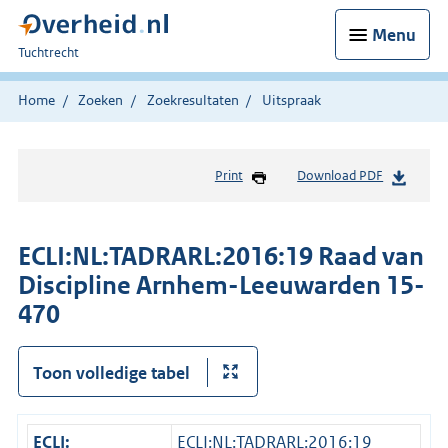
Menu
U
Tuchtrecht
bent
hier:
Home
Zoeken
Zoekresultaten
Uitspraak
Print
Download PDF
ECLI:NL:TADRARL:2016:19 Raad van
Discipline Arnhem-Leeuwarden 15-
470
Toon volledige tabel
ECLI:
ECLI:NL:TADRARL:2016:19