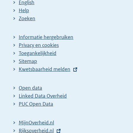
English
Help
Zoeken
Informatie hergebruiken
Privacy en cookies
Toegankelijkheid
Sitemap
E
Kwetsbaarheid melden
x
t
Open data
e
Linked Data Overheid
r
PUC Open Data
n
e
MijnOverheid.nl
l
E
Rijksoverheid.nl